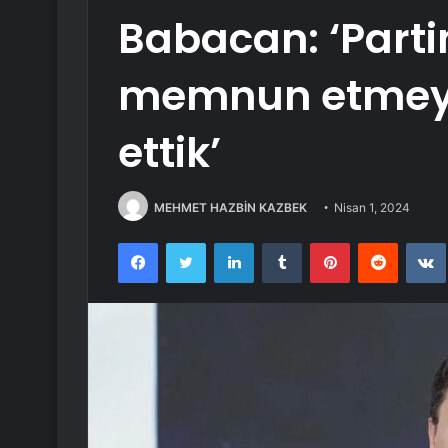
Babacan: ‘Parti
memnun etmeye
ettik’
MEHMET HAZBİN KAZBEK
Nisan 1, 2024
Facebook
Twitter
LinkedIn
Tumblr
Pinterest
Reddit