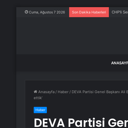
CHP’li S
Cuma, Ağustos 7 2026
Son Dakika Haberleri
ANASAY
Anasayfa
/
Haber
/
DEVA Partisi Genel Başkanı Ali
ettik’
Haber
DEVA Partisi Ge