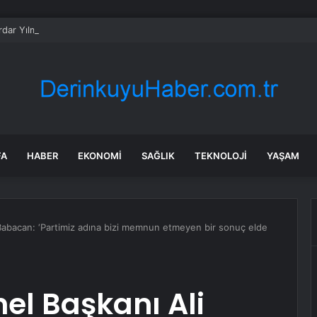
erdar Yılmaz ve Sinan Hano’dan OGC’ye ziyaret
FA
HABER
EKONOMI
SAĞLIK
TEKNOLOJI
YAŞAM
 Babacan: ‘Partimiz adına bizi memnun etmeyen bir sonuç elde
nel Başkanı Ali