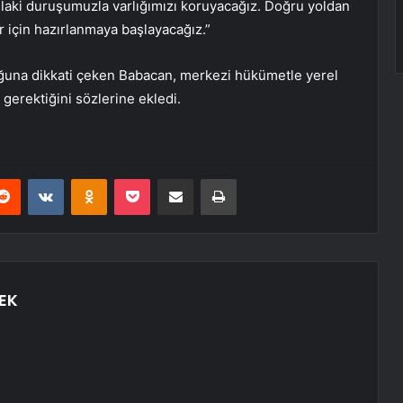
laki duruşumuzla varlığımızı koruyacağız. Doğru yoldan
 için hazırlanmaya başlayacağız.”
ğuna dikkati çeken Babacan, merkezi hükümetle yerel
gerektiğini sözlerine ekledi.
erest
Reddit
VKontakte
Odnoklassniki
Pocket
E-Posta ile paylaş
Yazdır
EK