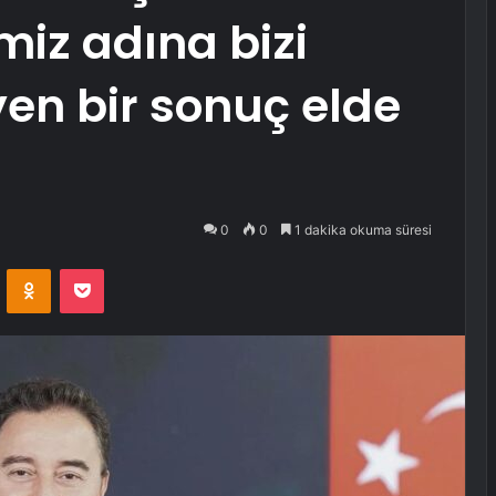
miz adına bizi
n bir sonuç elde
0
0
1 dakika okuma süresi
VKontakte
Odnoklassniki
Pocket