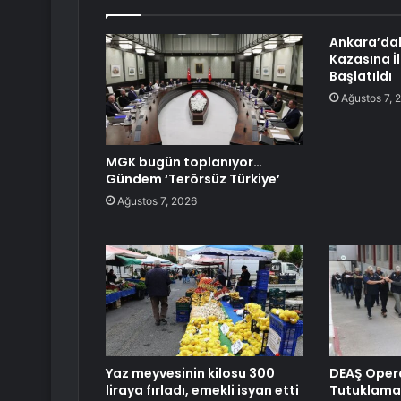
Ankara’dak
Kazasına İ
Başlatıldı
Ağustos 7, 
MGK bugün toplanıyor…
Gündem ‘Terörsüz Türkiye’
Ağustos 7, 2026
Yaz meyvesinin kilosu 300
DEAŞ Oper
liraya fırladı, emekli isyan etti
Tutuklama