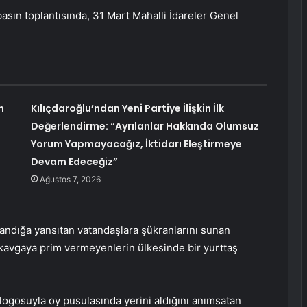
sın toplantısında, 31 Mart Mahalli İdareler Genel
n
Kılıçdaroğlu’ndan Yeni Partiye İlişkin İlk
Değerlendirme: “Ayrılanlar Hakkında Olumsuz
Yorum Yapmayacağız, İktidarı Eleştirmeye
Devam Edeceğiz”
Ağustos 7, 2026
 sandığa yansıtan vatandaşlara şükranlarını sunan
 kavgaya prim vermeyenlerin ülkesinde bir yurttaş
e logosuyla oy pusulasında yerini aldığını anımsatan