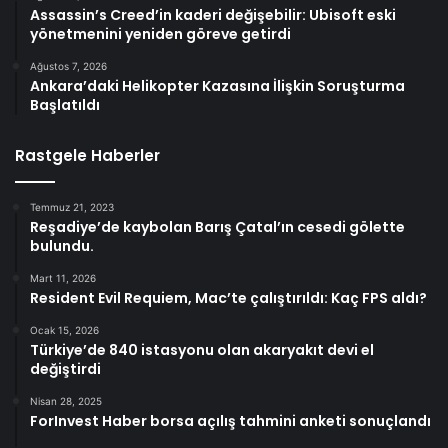
Assassin’s Creed’in kaderi değişebilir: Ubisoft eski
yönetmenini yeniden göreve getirdi
Ağustos 7, 2026
Ankara’daki Helikopter Kazasına İlişkin Soruşturma
Başlatıldı
Rastgele Haberler
Temmuz 21, 2023
Reşadiye’de kaybolan Barış Çatal’ın cesedi gölette
bulundu.
Mart 11, 2026
Resident Evil Requiem, Mac’te çalıştırıldı: Kaç FPS aldı?
Ocak 15, 2026
Türkiye’de 840 istasyonu olan akaryakıt devi el
değiştirdi
Nisan 28, 2025
ForInvest Haber borsa açılış tahmini anketi sonuçlandı