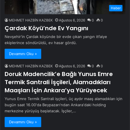
Haber
MEHMET HAZBİN KAZBEK
Ağustos 6, 2026
0
0
Çardak Köyü’nde Ev Yangını
Nevşehir'in Çardak köyünde bir evde çıkan yangın itfaiye
ekiplerince söndürüldü, ev hasar gördü.
Devamını Oku »
MEHMET HAZBİN KAZBEK
Ağustos 6, 2026
0
0
Doruk Madencilik’e Bağlı Yunus Emre
Termik Santrali İşçileri, Alamadıkları
Maaşları İçin Ankara’ya Yürüyecek
Yunus Emre Termik Santrali işçileri, üç aydır maaş alamadıkları için
bugün saat 16.00'da Beypazarı'ndan Ankara'daki holding
merkezine yürüyüş başlatacak. İşçiler,…
Devamını Oku »