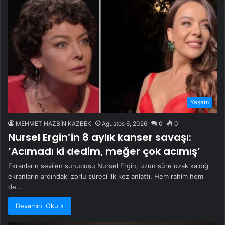
Yaşam
MEHMET HAZBİN KAZBEK
Ağustos 6, 2026
0
0
Nursel Ergin’in 8 aylık kanser savaşı:
‘Acımadı ki dedim, meğer çok acımış’
Ekranların sevilen sunucusu Nursel Ergin, uzun süre uzak kaldığı
ekranların ardındaki zorlu süreci ilk kez anlattı. Hem rahim hem
de…
Devamını Oku »