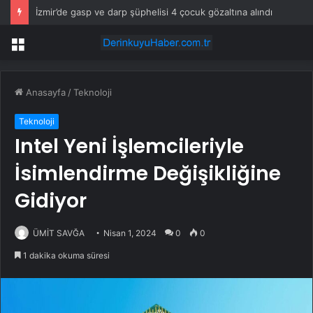
İzmir’de gasp ve darp şüphelisi 4 çocuk gözaltına alındı
Menü
Anasayfa
/
Teknoloji
Teknoloji
Intel Yeni İşlemcileriyle
İsimlendirme Değişikliğine
Gidiyor
ÜMİT SAVĞA
Nisan 1, 2024
0
0
1 dakika okuma süresi