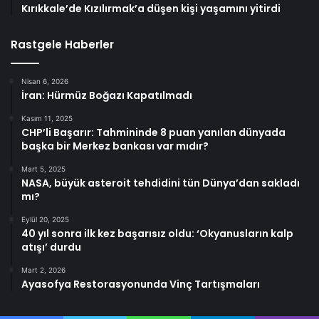
Kırıkkale’de Kızılırmak’a düşen kişi yaşamını yitirdi
Rastgele Haberler
Nisan 6, 2026
İran: Hürmüz Boğazı Kapatılmadı
Kasım 11, 2025
CHP’li Başarır: Tahmininde 8 puan yanılan dünyada
başka bir Merkez bankası var mıdır?
Mart 5, 2025
NASA, büyük asteroit tehdidini tün Dünya’dan sakladı
mı?
Eylül 20, 2025
40 yıl sonra ilk kez başarısız oldu: ‘Okyanusların kalp
atışı’ durdu
Mart 2, 2026
Ayasofya Restorasyonunda Vinç Tartışmaları