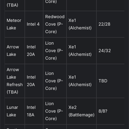
Core)
(TBA)
Redwood
Meteor
Xe1
Intel 4
Cove (P-
22/28
Lake
(Alchemist)
Core)
Lion
Arrow
Intel
Xe1
Cove (P-
24/32
Lake
20A
(Alchemist)
Core)
Arrow
Lion
Lake
Intel
Xe1
Cove (P-
TBD
Refresh
20A
(Alchemist)
Core)
(TBA)
Lion
Lunar
Intel
Xe2
Cove (P-
8/8?
Lake
18A
(Battlemage)
Core)