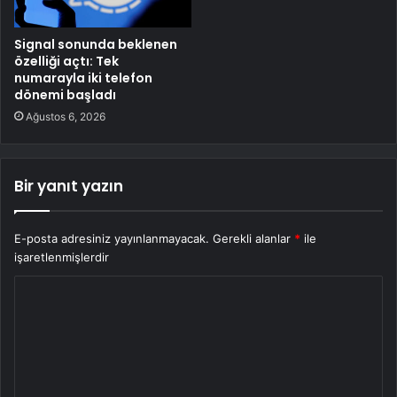
Signal sonunda beklenen
özelliği açtı: Tek
numarayla iki telefon
dönemi başladı
Ağustos 6, 2026
Bir yanıt yazın
E-posta adresiniz yayınlanmayacak.
Gerekli alanlar
*
ile
işaretlenmişlerdir
Y
o
r
u
m