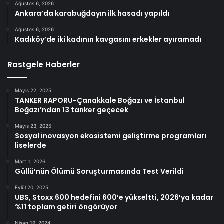
Ağustos 6, 2026
Ankara’da karabuğdayın ilk hasadı yapıldı
Ağustos 6, 2026
Kadıköy’de iki kadının kavgasını erkekler ayıramadı
Rastgele Haberler
Mayıs 22, 2025
TANKER RAPORU-Çanakkale Boğazı ve İstanbul
Boğazı’ndan 13 tanker geçecek
Mayıs 23, 2025
Sosyal inovasyon ekosistemi geliştirme programları
liselerde
Mart 1, 2026
Güllü’nün Ölümü Soruşturmasında Test Verildi
Eylül 20, 2025
UBS, Stoxx 600 hedefini 600’e yükseltti, 2026’ya kadar
%11 toplam getiri öngörüyor
Nisan 19, 2024