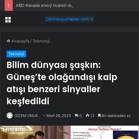
ABD-Kanada enerji ticareti değeri 2025’te artan gaz fiyatlarıyla yükseldi
Menü
Anasayfa
/
Teknoloji
Teknoloji
Bilim dünyası şaşkın:
Güneş’te olağandışı kalp
atışı benzeri sinyaller
keşfedildi
GİZEM ONUK
Mart 29, 2023
0
12
Bir dakikadan az