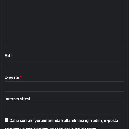
o
r
u
m
*
Ad
*
E-posta
*
İnternet sitesi
Daha sonraki yorumlarımda kullanılması için adım, e-posta