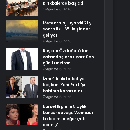
Kırıkkale’de başladı
Ağustos 6, 2026
Meteoroloji uyardı! 21 yıl
sonra ilk… 35 ile şiddetli
geliyor
Ağustos 6, 2026
Başkan Özdoğan’dan
vatandaşlara uyarı: Son
gün 1 Haziran
Ağustos 6, 2026
İzmir’de iki belediye
başkanı Yeni Parti’ye
katılma kararı aldı
Ağustos 6, 2026
Nursel Ergin’in 8 aylık
kanser savaşı: ‘Acımadı
ki dedim, meğer çok
acımış’