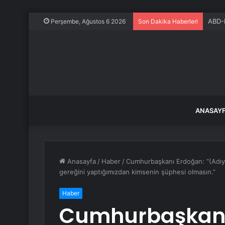
ABD-K
Perşembe, Ağustos 6 2026
Son Dakika Haberleri
ANASAY
Anasayfa
/
Haber
/
Cumhurbaşkanı Erdoğan: “(Adıya
gereğini yaptığımızdan kimsenin şüphesi olmasın.”
Haber
Cumhurbaşkanı