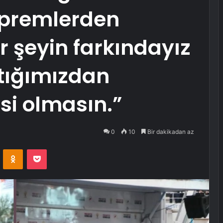
premlerden
er şeyin farkındayız
tığımızdan
si olmasın.”
0
10
Bir dakikadan az
VKontakte
Odnoklassniki
Pocket