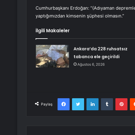
Cumhurbaşkanı Erdoğan: “(Adıyaman depremlerd
yaptığımızdan kimsenin şüphesi olmasın.”
İlgili Makaleler
Ankara’da 228 ruhsatsız
tabanca ele geçirildi
Ağustos 6, 2026
Facebook
Twitter
LinkedIn
Tumblr
Pint
Paylaş