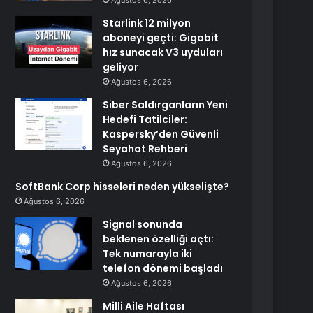
Ağustos 6, 2026
Starlink 12 milyon
aboneyi geçti: Gigabit
hız sunacak V3 uyduları
geliyor
Ağustos 6, 2026
Siber Saldırganların Yeni
Hedefi Tatilciler:
Kaspersky’den Güvenli
Seyahat Rehberi
Ağustos 6, 2026
SoftBank Corp hisseleri neden yükselişte?
Ağustos 6, 2026
Signal sonunda
beklenen özelliği açtı:
Tek numarayla iki
telefon dönemi başladı
Ağustos 6, 2026
Milli Aile Haftası