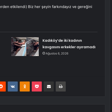
en etkilendi) Biz her şeyin farkındayız ve gereğini
Kadıköy’de iki kadının
kavgasını erkekler ayıramadı
Ağustos 6, 2026
erest
Reddit
VKontakte
Odnoklassniki
Pocket
E-Posta ile paylaş
Yazdır