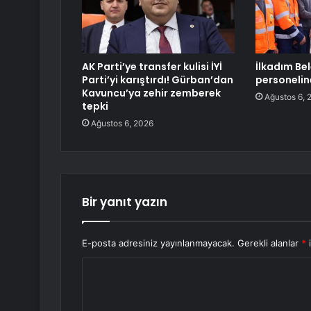
AK Parti’ye transfer kulisi İYİ
İlkadım Be
Parti’yi karıştırdı! Gürban’dan
personelin
Kavuncu’ya zehir zemberek
Ağustos 6, 
tepki
Ağustos 6, 2026
Bir yanıt yazın
E-posta adresiniz yayınlanmayacak.
Gerekli alanlar
*
i
Y
o
r