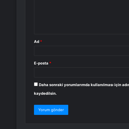
u
m
*
Ad
*
E-posta
*
Daha sonraki yorumlarımda kullanılması için adı
kaydedilsin.