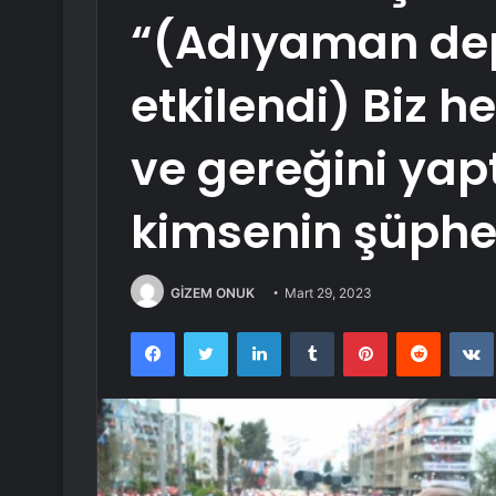
“(Adıyaman de
etkilendi) Biz h
ve gereğini yap
kimsenin şüphe
GİZEM ONUK
Mart 29, 2023
Facebook
Twitter
LinkedIn
Tumblr
Pinterest
Reddit