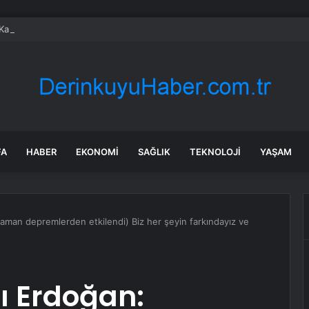
anada enerji ticareti değeri 2025’te artan gaz fiyatlarıyla yükseldi
FA
HABER
EKONOMI
SAĞLIK
TEKNOLOJI
YAŞAM
man depremlerden etkilendi) Biz her şeyin farkındayız ve
 Erdoğan: