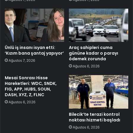
Ünlü iş insanı isyan etti:
Araç sahipleri cuma
‘Kızım bana şantaj yapıyor’
gününe kadar o parayı
ödemek zorunda
Ağustos 7, 2026
Ağustos 6, 2026
Mesai Sonrası Hisse
Hareketleri: WDC, SNDK,
FIG, APP, HUBS, SOUN,
DASH, XYZ, Z, FLNC
Ağustos 6, 2026
Bilecik’te terazi kontrol
noktası hizmeti başladı
Ağustos 6, 2026