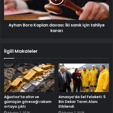
Ayhan Bora Kaplan davası: İki sanık için tahliye
kararı
İlgili Makaleler
Ağustos’ta altın ve
Amasya’da Sel Felaketi: 5
gümüşün göreceği rakam
Bin Dekar Tarım Alanı
ortaya çıktı
Etkilendi
Ağustos 7, 2026
Ağustos 7, 2026