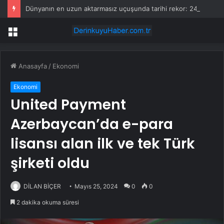
Dünyanın en uzun aktarmasız uçuşunda tarihi rekor: 24 saatten fazla havada kaldılar
Menü
Anasayfa
/
Ekonomi
Ekonomi
United Payment
Azerbaycan’da e-para
lisansı alan ilk ve tek Türk
şirketi oldu
DİLAN BİÇER
Mayıs 25, 2024
0
0
2 dakika okuma süresi