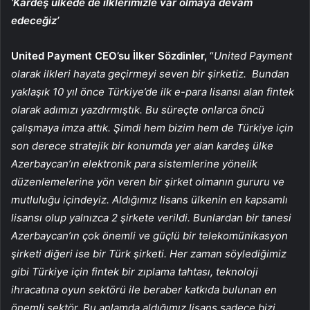
‘Kardeş ülkede de ilklerimizle var olmaya devam
edeceğiz’
United Payment CEO’su İlker Sözdinler,
“
United Payment
olarak ilkleri hayata geçirmeyi seven bir şirketiz. Bundan
yaklaşık 10 yıl önce Türkiye’de ilk e-para lisansı alan fintek
olarak adımızı yazdırmıştık. Bu süreçte onlarca öncü
çalışmaya imza attık. Şimdi hem bizim hem de Türkiye için
son derece stratejik bir konumda yer alan kardeş ülke
Azerbaycan’ın elektronik para sistemlerine yönelik
düzenlemelerine yön veren bir şirket olmanın gururu ve
mutluluğu içindeyiz. Aldığımız lisans ülkenin en kapsamlı
lisansı olup yalnızca 2 şirkete verildi. Bunlardan bir tanesi
Azerbaycan’ın çok önemli ve güçlü bir telekomünikasyon
şirketi diğeri ise bir Türk şirketi. Her zaman söylediğimiz
gibi Türkiye için fintek bir zıplama tahtası, teknoloji
ihracatına oyun sektörü ile beraber katkıda bulunan en
önemli sektör. Bu anlamda aldığımız lisans sadece bizi