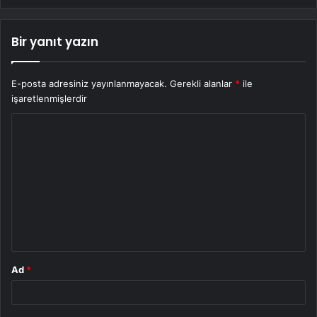
Bir yanıt yazın
E-posta adresiniz yayınlanmayacak.
Gerekli alanlar
*
ile
işaretlenmişlerdir
Y
o
r
u
m
*
Ad
*