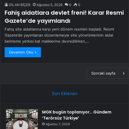
DİLAN BİÇER
Ağustos 5, 2026
0
0
Fahiş aidatlara devlet freni! Karar Resmi
Gazete’de yayımlandı
Fahiş site aidatlarına karşı yeni dönem resmen başladı. Resmi
Gazete’de yayımlanan düzenlemeyle site yönetimlerinin aidat
belirleme yetkisi kat maliklerine devredilirken,…
Devamını Oku »
Sonraki sayfa
Son Eklenen
MGK bugün toplanıyor… Gündem
‘Terörsüz Türkiye’
Ağustos 7, 2026