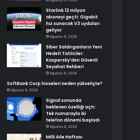
Ağustos 6, 2026
Starlink 12 milyon
aboneyi geçti: Gigabit
hız sunacak V3 uyduları
geliyor
Ağustos 6, 2026
Siber Saldırganların Yeni
Hedefi Tatilciler:
Kaspersky’den Güvenli
Seyahat Rehberi
Ağustos 6, 2026
SoftBank Corp hisseleri neden yükselişte?
Ağustos 6, 2026
Signal sonunda
beklenen özelliği açtı:
Tek numarayla iki
telefon dönemi başladı
Ağustos 6, 2026
Milli Aile Haftası