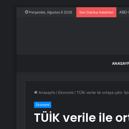
ABD-K
Perşembe, Ağustos 6 2026
Son Dakika Haberleri
ANASAY
Anasayfa
/
Ekonomi
/
TÜİK verile ile ortaya çıktı: 
Ekonomi
TÜİK verile ile or