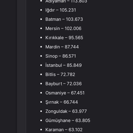
Adıyaman – 113.803
Iğdır – 105.231
Batman – 103.673
Mersin – 102.006
Kırıkkale – 95.565
Mardin – 87.744
Sinop – 86.571
İstanbul – 85.849
Bitlis – 72.782
Bayburt – 72.036
Osmaniye – 67.451
Şırnak – 66.744
Zonguldak – 63.977
Gümüşhane – 63.805
Karaman – 63.102