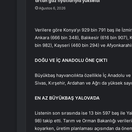
artan gaz fiyatlarıyla yükseldi
Ağustos 6, 2026
Verilere göre Konya’yı 929 bin 791 baş ile İzmir,
Ankara (666 bin 348), Balıkesir (616 bin 907), K
bin 982), Kayseri (460 bin 294) ve Afyonkarahis
DOĞU VE İÇ ANADOLU ÖNE ÇIKTI
Büyükbaş hayvancılıkta özellikle İç Anadolu ve 
Sivas, Kırşehir, Ardahan ve Ağrı da yüksek sayıl
EN AZ BÜYÜKBAŞ YALOVA’DA
Listenin son sırasında ise 13 bin 597 baş ile Yal
98) takip etti. Tarım ve Orman Bakanlığı verileri
koyarken, üretim planlaması açısından da önemli