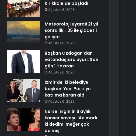
Kırıkkale’de başladı
Ağustos 6, 2026
Meteoroloji uyardı! 21 yıl
sonra ilk… 35 ile şiddetli
geliyor
Ağustos 6, 2026
Başkan Özdoğan’dan
vatandaşlara uyarı: Son
gün 1 Haziran
Ağustos 6, 2026
İzmir’de iki belediye
başkanı Yeni Parti’ye
katılma kararı aldı
Ağustos 6, 2026
Nursel Ergin’in 8 aylık
kanser savaşı: ‘Acımadı
ki dedim, meğer çok
acımış’