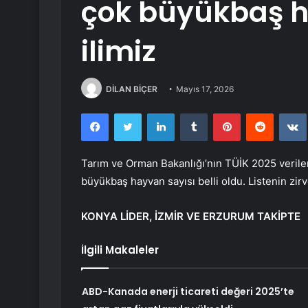
çok büyükbaş 
ilimiz
DİLAN BİÇER
Mayıs 17, 2026
Facebook
Twitter
LinkedIn
Tumblr
Pinterest
Reddit
Tarım ve Orman Bakanlığı’nın TÜİK 2025 verileri
büyükbaş hayvan sayısı belli oldu. Listenin zir
KONYA LİDER, İZMİR VE ERZURUM TAKİPTE
İlgili Makaleler
ABD-Kanada enerji ticareti değeri 2025’te