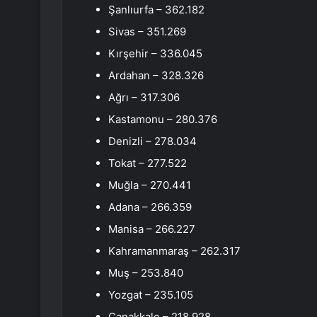
Şanlıurfa – 362.182
Sivas – 351.269
Kırşehir – 336.045
Ardahan – 328.326
Ağrı – 317.306
Kastamonu – 280.376
Denizli – 278.034
Tokat – 277.522
Muğla – 270.441
Adana – 266.359
Manisa – 266.227
Kahramanmaraş – 262.317
Muş – 253.840
Yozgat – 235.105
Çanakkale – 218.928