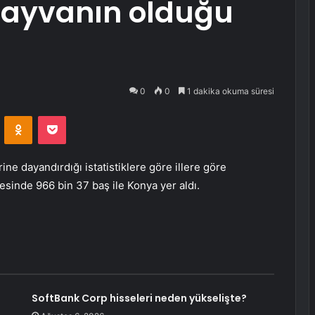
hayvanın olduğu
0
0
1 dakika okuma süresi
VKontakte
Odnoklassniki
Pocket
ne dayandırdığı istatistiklere göre illere göre
vesinde 966 bin 37 baş ile Konya yer aldı.
SoftBank Corp hisseleri neden yükselişte?