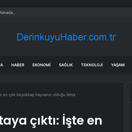
anada enerji ticareti değeri 2025’te artan gaz fiyatlarıyla yükseldi
FA
HABER
EKONOMI
SAĞLIK
TEKNOLOJI
YAŞAM
İşte en çok büyükbaş hayvanın olduğu ilimiz
taya çıktı: İşte en