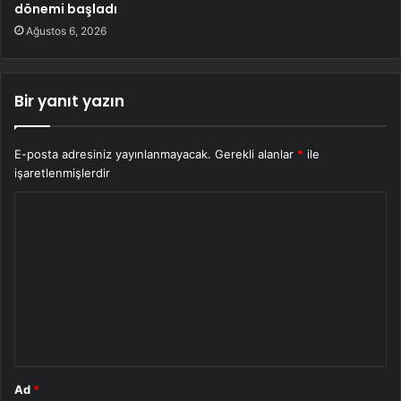
dönemi başladı
Ağustos 6, 2026
Bir yanıt yazın
E-posta adresiniz yayınlanmayacak.
Gerekli alanlar
*
ile
işaretlenmişlerdir
Y
o
r
u
m
*
Ad
*