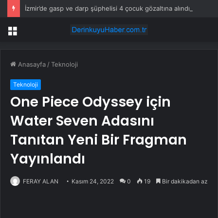
İzmir’de gasp ve darp şüphelisi 4 çocuk gözaltına alındı
Menü
Anasayfa
/
Teknoloji
Teknoloji
One Piece Odyssey için
Water Seven Adasını
Tanıtan Yeni Bir Fragman
Yayınlandı
FERAY ALAN
Kasım 24, 2022
0
19
Bir dakikadan az