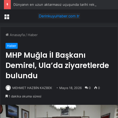
Dünyanın en uzun aktarmasız uçuşunda tarihi rekor: 24 saatten fazla havada kaldılar
Menü
Anasayfa
/
Haber
Haber
MHP Muğla İl Başkanı
Demirel, Ula’da ziyaretlerde
bulundu
MEHMET HAZBİN KAZBEK
Mayıs 18, 2026
0
0
1 dakika okuma süresi