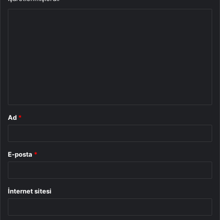
Y
o
r
u
m
*
Ad
*
E-posta
*
İnternet sitesi