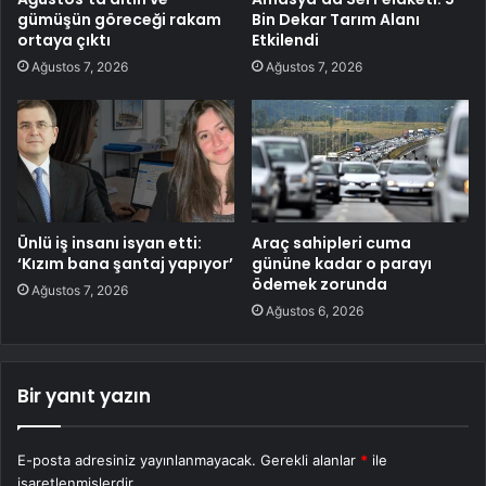
gümüşün göreceği rakam
Bin Dekar Tarım Alanı
ortaya çıktı
Etkilendi
Ağustos 7, 2026
Ağustos 7, 2026
Ünlü iş insanı isyan etti:
Araç sahipleri cuma
‘Kızım bana şantaj yapıyor’
gününe kadar o parayı
ödemek zorunda
Ağustos 7, 2026
Ağustos 6, 2026
Bir yanıt yazın
E-posta adresiniz yayınlanmayacak.
Gerekli alanlar
*
ile
işaretlenmişlerdir