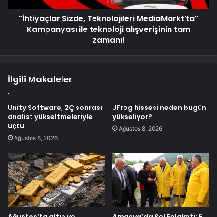
"İhtiyaçlar Sizde, Teknolojileri MediaMarkt'ta"
Kampanyası ile teknoloji alışverişinin tam
zamanı!
İlgili Makaleler
Unity Software, 2Ç sonrası
JFrog hissesi neden bugün
analist yükseltmeleriyle
yükseliyor?
uçtu
Ağustos 8, 2026
Ağustos 8, 2026
Ağustos’ta altın ve
Amasya’da Sel Felaketi: 5