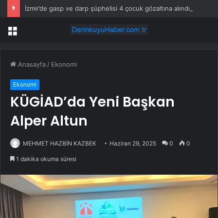
İzmir’de gasp ve darp şüphelisi 4 çocuk gözaltına alındı
Menü
Anasayfa
/
Ekonomi
Ekonomi
KÜGİAD’da Yeni Başkan
Alper Altun
MEHMET HAZBİN KAZBEK
Haziran 29, 2025
0
0
1 dakika okuma süresi