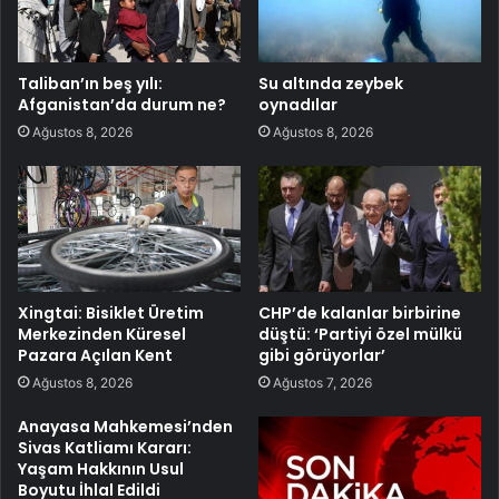
Taliban’ın beş yılı:
Su altında zeybek
Afganistan’da durum ne?
oynadılar
Ağustos 8, 2026
Ağustos 8, 2026
Xingtai: Bisiklet Üretim
CHP’de kalanlar birbirine
Merkezinden Küresel
düştü: ‘Partiyi özel mülkü
Pazara Açılan Kent
gibi görüyorlar’
Ağustos 8, 2026
Ağustos 7, 2026
Anayasa Mahkemesi’nden
Sivas Katliamı Kararı:
Yaşam Hakkının Usul
Boyutu İhlal Edildi