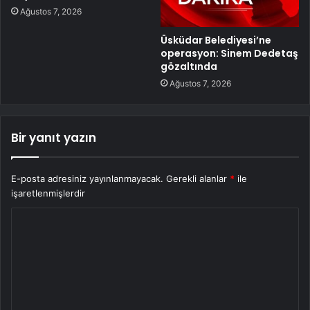
Ağustos 7, 2026
Üsküdar Belediyesi’ne
operasyon: Sinem Dedetaş
gözaltında
Ağustos 7, 2026
Bir yanıt yazın
E-posta adresiniz yayınlanmayacak.
Gerekli alanlar
*
ile
işaretlenmişlerdir
Y
o
r
u
m