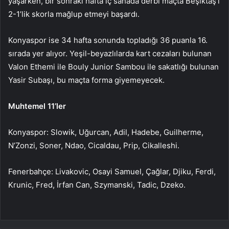
yaşarken, bir sonraki hafta iç sahada derbi maçta Beşiktaş’ı
2-1’lik skorla mağlup etmeyi başardı.
Konyaspor ise 34 hafta sonunda topladığı 36 puanla 16.
sırada yer alıyor. Yeşil-beyazlılarda kart cezaları bulunan
Valon Ethemi ile Bouly Junior Sambou ile sakatlığı bulunan
Yasir Subaşı, bu maçta forma giyemeyecek.
Muhtemel 11’ler
Konyaspor: Slowik, Uğurcan, Adil, Hadebe, Guilherme,
N’Zonzi, Soner, Ndao, Cicaldau, Prip, Cikalleshi.
Fenerbahçe: Livakovic, Osayi Samuel, Çağlar, Djiku, Ferdi,
Krunic, Fred, İrfan Can, Szymanski, Tadic, Dzeko.