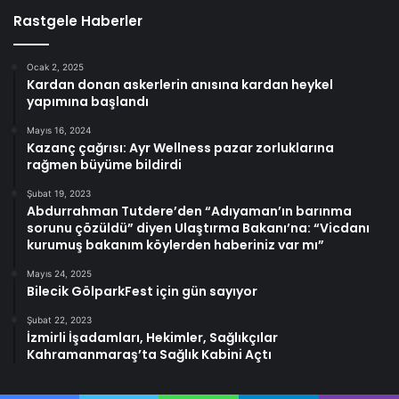
Rastgele Haberler
Ocak 2, 2025
Kardan donan askerlerin anısına kardan heykel
yapımına başlandı
Mayıs 16, 2024
Kazanç çağrısı: Ayr Wellness pazar zorluklarına
rağmen büyüme bildirdi
Şubat 19, 2023
Abdurrahman Tutdere’den “Adıyaman’ın barınma
sorunu çözüldü” diyen Ulaştırma Bakanı’na: “Vicdanı
kurumuş bakanım köylerden haberiniz var mı”
Mayıs 24, 2025
Bilecik GölparkFest için gün sayıyor
Şubat 22, 2023
İzmirli İşadamları, Hekimler, Sağlıkçılar
Kahramanmaraş’ta Sağlık Kabini Açtı