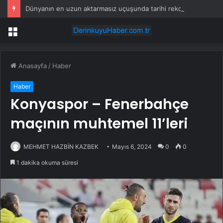
Dünyanın en uzun aktarmasız uçuşunda tarihi rekor: 24 saatten fazla havada kaldılar
Menü
Anasayfa
/
Haber
Haber
Konyaspor – Fenerbahçe
maçının muhtemel 11’leri
MEHMET HAZBİN KAZBEK
Mayıs 6, 2024
0
0
1 dakika okuma süresi