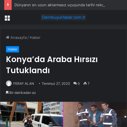
Dünyanın en uzun aktarmasız uçuşunda tarihi rekor: 24 saatten fazla havada kaldılar
Menü
Anasayfa
/
Haber
Haber
Konya’da Araba Hırsızı
Tutuklandı
FERAY ALAN
Temmuz 27, 2023
0
7
Bir dakikadan az