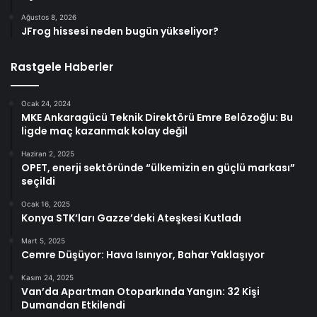
Ağustos 8, 2026
JFrog hissesi neden bugün yükseliyor?
Rastgele Haberler
Ocak 24, 2024
MKE Ankaragücü Teknik Direktörü Emre Belözoğlu: Bu
ligde maç kazanmak kolay değil
Haziran 2, 2025
OPET, enerji sektöründe “ülkemizin en güçlü markası”
seçildi
Ocak 16, 2025
Konya STK’ları Gazze’deki Ateşkesi Kutladı
Mart 5, 2025
Cemre Düşüyor: Hava Isınıyor, Bahar Yaklaşıyor
Kasım 24, 2025
Van’da Apartman Otoparkında Yangın: 32 Kişi
Dumandan Etkilendi