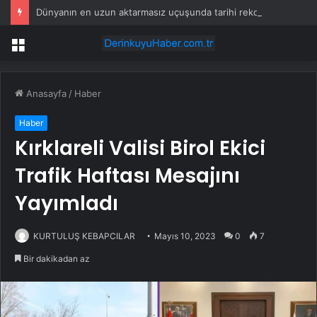
Dünyanın en uzun aktarmasız uçuşunda tarihi rekor: 24 saatten fazla havada kaldılar
Menü
Anasayfa
/
Haber
Haber
Kırklareli Valisi Birol Ekici
Trafik Haftası Mesajını
Yayımladı
KURTULUŞ KEBAPCILAR
Mayıs 10, 2023
0
7
Bir dakikadan az