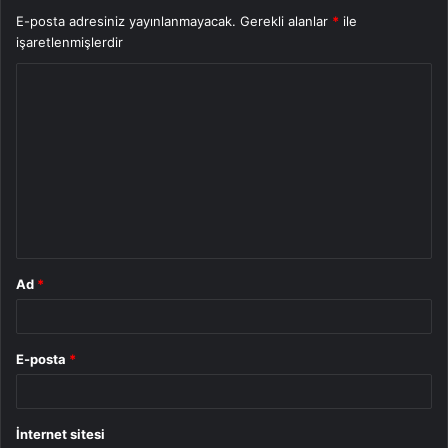
E-posta adresiniz yayınlanmayacak.
Gerekli alanlar
*
ile
işaretlenmişlerdir
Y
o
r
u
m
*
Ad
*
E-posta
*
İnternet sitesi