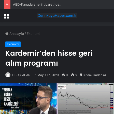
ABD-Kanada enerji ticareti değeri 2025’te artan gaz fiyatlarıyla yükseldi
Menü
Anasayfa
/
Ekonomi
Ekonomi
Kardemir’den hisse geri
alım programı
FERAY ALAN
Mayıs 17, 2023
0
8
Bir dakikadan az