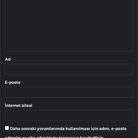
o
r
u
m
*
Ad
*
E-posta
*
İnternet sitesi
Daha sonraki yorumlarımda kullanılması için adım, e-posta
adresim ve site adresim bu tarayıcıya kaydedilsin.