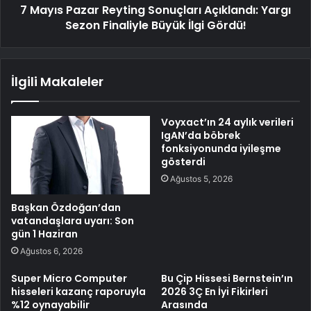
7 Mayıs Pazar Reyting Sonuçları Açıklandı: Yargı
Sezon Finaliyle Büyük İlgi Gördü!
İlgili Makaleler
Voyxact’ın 24 aylık verileri
IgAN’da böbrek
fonksiyonunda iyileşme
gösterdi
Ağustos 5, 2026
Başkan Özdoğan’dan
vatandaşlara uyarı: Son
gün 1 Haziran
Ağustos 6, 2026
Super Micro Computer
Bu Çip Hissesi Bernstein’ın
hisseleri kazanç raporuyla
2026 3Ç En İyi Fikirleri
%12 oynayabilir
Arasında