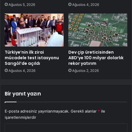
Ağustos 5, 2026
Ağustos 4, 2026
Türkiye’nin ilk zirai
Dev çip üreticisinden
mücadele test istasyonu
ABD’ye 100 milyar dolarlık
Sarıgöl’de açıldı
rekor yatırım
Ağustos 4, 2026
Ağustos 2, 2026
Bir yanıt yazın
E-posta adresiniz yayınlanmayacak.
Gerekli alanlar
*
ile
işaretlenmişlerdir
Y