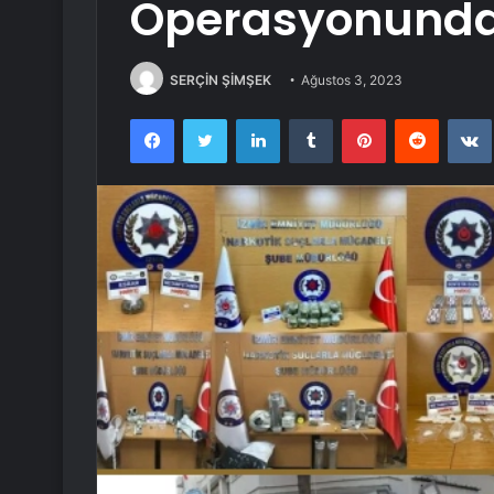
Operasyonunda
SERÇİN ŞİMŞEK
Ağustos 3, 2023
Facebook
Twitter
LinkedIn
Tumblr
Pinterest
Reddit