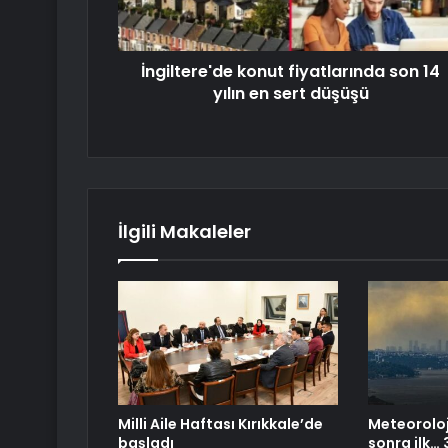
İngiltere'de konut fiyatlarında son 14
yılın en sert düşüşü
İlgili Makaleler
Milli Aile Haftası Kırıkkale’de
Meteoroloji
başladı
sonra ilk… 3