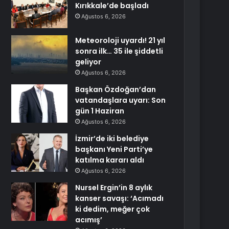
Kırıkkale’de başladı
Ağustos 6, 2026
Meteoroloji uyardı! 21 yıl
sonra ilk… 35 ile şiddetli
geliyor
Ağustos 6, 2026
Başkan Özdoğan’dan
vatandaşlara uyarı: Son
gün 1 Haziran
Ağustos 6, 2026
İzmir’de iki belediye
başkanı Yeni Parti’ye
katılma kararı aldı
Ağustos 6, 2026
Nursel Ergin’in 8 aylık
kanser savaşı: ‘Acımadı
ki dedim, meğer çok
acımış’