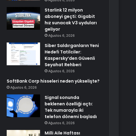
Ağustos 6, 2026
Starlink 12 milyon
aboneyi geçti: Gigabit
hız sunacak V3 uyduları
geliyor
Ağustos 6, 2026
Siber Saldırganların Yeni
Hedefi Tatilciler:
Kaspersky’den Güvenli
Seyahat Rehberi
Ağustos 6, 2026
SoftBank Corp hisseleri neden yükselişte?
Ağustos 6, 2026
Signal sonunda
beklenen özelliği açtı:
Tek numarayla iki
telefon dönemi başladı
Ağustos 6, 2026
Milli Aile Haftası