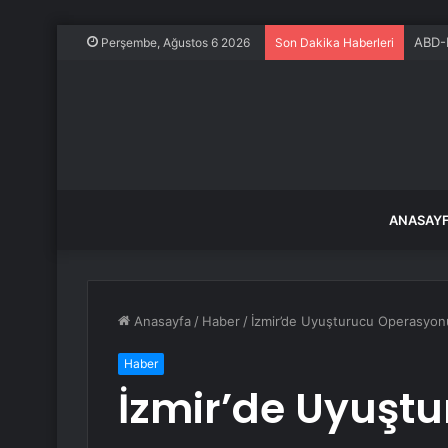
ABD-K
Perşembe, Ağustos 6 2026
Son Dakika Haberleri
ANASAY
Anasayfa
/
Haber
/
İzmir’de Uyuşturucu Operasyon
Haber
İzmir’de Uyuşt