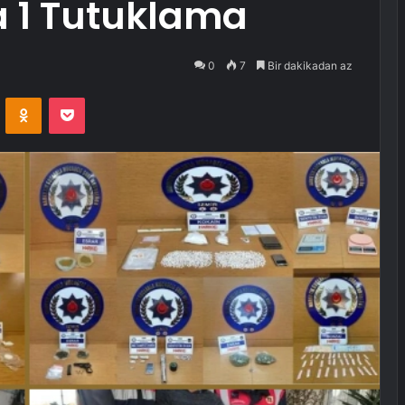
 1 Tutuklama
0
7
Bir dakikadan az
VKontakte
Odnoklassniki
Pocket