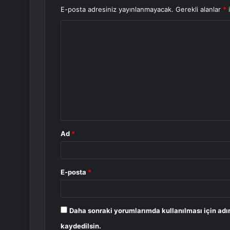
E-posta adresiniz yayınlanmayacak.
Gerekli alanlar
*
i
Y
o
r
u
m
*
Ad
*
E-posta
*
Daha sonraki yorumlarımda kullanılması için adı
kaydedilsin.