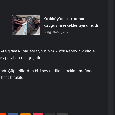
Kadıköy’de iki kadının
kavgasını erkekler ayıramadı
Ağustos 6, 2026
544 gram kubar esrar, 5 bin 582 kök kenevir, 2 kilo 4
paratları ele geçirildi.
dı. Şüphelilerden biri sevk edildiği hakim tarafından
rbest bırakıldı.
erest
Reddit
VKontakte
Odnoklassniki
Pocket
E-Posta ile paylaş
Yazdır