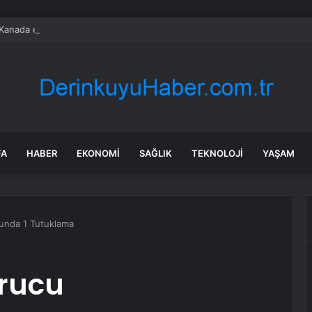
anada enerji ticareti değeri 2025’te artan gaz fiyatlarıyla yükseldi
FA
HABER
EKONOMI
SAĞLIK
TEKNOLOJI
YAŞAM
unda 1 Tutuklama
urucu