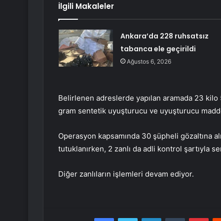
İlgili Makaleler
Ankara’da 228 ruhsatsız
tabanca ele geçirildi
Ağustos 6, 2026
Belirlenen adreslerde yapılan aramada 23 kilo 
gram sentetik uyuşturucu ve uyuşturucu madde a
Operasyon kapsamında 30 şüpheli gözaltına alın
tutuklanırken, 2 zanlı da adli kontrol şartıyla se
Diğer zanlıların işlemleri devam ediyor.
Facebook
Twitter
LinkedIn
Tumblr
Pint