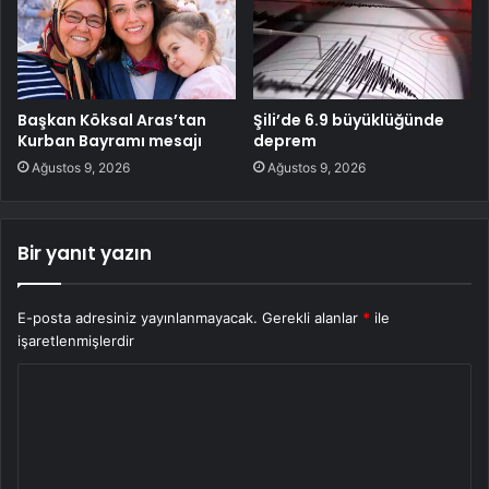
Başkan Köksal Aras’tan
Şili’de 6.9 büyüklüğünde
Kurban Bayramı mesajı
deprem
Ağustos 9, 2026
Ağustos 9, 2026
Bir yanıt yazın
E-posta adresiniz yayınlanmayacak.
Gerekli alanlar
*
ile
işaretlenmişlerdir
Y
o
r
u