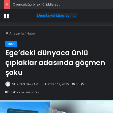
Oyunculuğu bıraktığı iddia edilmişti: Çağatay Ulusoy’un değişimi şaşırttı
Menü
Anasayfa
/
Haber
Haber
Ege’deki dünyaca ünlü
çıplaklar adasında göçmen
şoku
NURCAN BAYRAM
Haziran 17, 2025
0
0
1 dakika okuma süresi