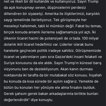
net ve ilkeli bir dil kullandık ve kullanıyoruz. Sayın Trump
da açık konuşmayı seven, düşüncelerini perdesiz
dillendiren bir siyasetçi. Amerika ile ilişkilerimizi, karşılıklı
saygı temelinde ilerletiyoruz. Tek görüşmeyle her
meseleyi halletmek, tabii ki mümkün değil. Fakat bu temas,
birçok konuda anlamlı ilerleme sağlamamıza yol açtı. İki
ülkenin ticaret hacmi de potansiyeli de ortada. 100 milyar
dolarlık ikili ticaret hedefimiz var. Liderler olarak bunu
harekete geçirecek politik iradeye sahibiz. Görüşmemizde
ticaret ve yatırımların yanı sıra Gazze’deki insani felaketi ve
Suriye konusunu da ele aldık. Sayın Trump’ın küresel barış
vizyonunu ben de destekliyorum. Akan kanın durması
noktasında iki tarafta da bir mutabakat söz konusu. İnşallah
bu konuda da kısa sürede bir açılım sağlarız. Yemekte de
bütün bu konuları her yönüyle ele alma fırsatını bulduk.
Gerek şahsım gerek bakan arkadaşlarımla birlikte bunları
değerlendirdik” diye konuştu.