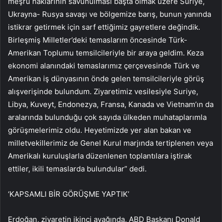
meşru haklarının savunulması başta olmak üzere Suriye,
Ukrayna- Rusya savaşı ve bölgemize barış, bunun yanında
istikrar getirmek için sarf ettiğimiz gayretlere değindik.
Birleşmiş Milletler’deki temaslarım öncesinde Türk-
Amerikan Toplumu temsilcileriyle bir araya geldim. Keza
ekonomi alanındaki temaslarımız çerçevesinde Türk ve
Amerikan iş dünyasının önde gelen temsilcileriyle görüş
alışverişinde bulundum. Ziyaretimiz vesilesiyle Suriye,
Libya, Kuveyt, Endonezya, Fransa, Kanada ve Vietnam’ın da
aralarında bulunduğu çok sayıda ülkeden muhataplarımla
görüşmelerimiz oldu. Heyetimizde yer alan bakan ve
milletvekillerimiz de Genel Kurul marjında tertiplenen veya
Amerikalı kuruluşlarla düzenlenen toplantılara iştirak
ettiler, ikili temaslarda bulundular” dedi.
‘KAPSAMLI BİR GÖRÜŞME YAPTIK’
Erdoğan, ziyaretin ikinci ayağında, ABD Başkanı Donald