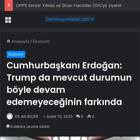
CHP’li Serdar Yılmaz ve Sinan Hano’dan OGC’ye ziyaret
Menü
Anasayfa
/
Ekonomi
Ekonomi
Cumhurbaşkanı Erdoğan:
Trump da mevcut durumun
böyle devam
edemeyeceğinin farkında
DİLAN BİÇER
Aralık 15, 2025
0
0
9 dakika okuma süresi