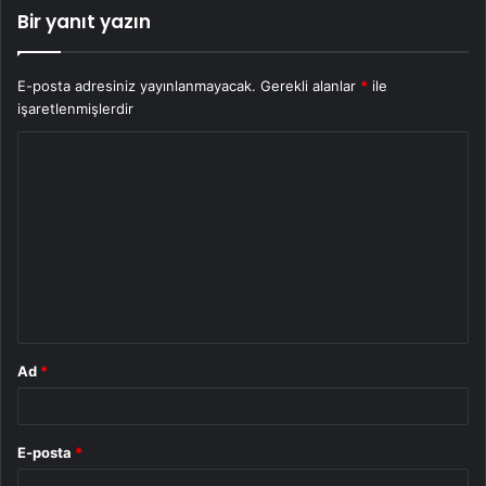
Bir yanıt yazın
E-posta adresiniz yayınlanmayacak.
Gerekli alanlar
*
ile
işaretlenmişlerdir
Y
o
r
u
m
*
Ad
*
E-posta
*