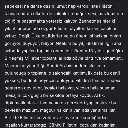
şebekesi ne derse desin, umut hep vardır. İşte Filistin’i
tanıyan bütün ülkelerde zalimlerin boğuk sesi, mazlumların
çığlığını bastırmakta yetersiz kalıyor. Zannetmesinler ki
yıkıntılar arasında özgür Filistin hayalleri kuran çocuklar
yalnız. Değil. Ülkeler, liderler ve en önemlisi halklar, onları
görüyor, duyuyor, biliyor. Nitekim bu yıl, Filistin’le ilgili ana
salonda yapılan toplantı önemlidir. Benim 13 yıldır geldiğim
Birleşmiş Milletler toplantılarında böyle bir zirve olmamıştı.
Macron’un yönettiği, Suudi Arabistan temsilcisinin
bulunduğu o toplantı, o salondaki katılım, ilk defa bu denli
yüksek, bu denli heyecan doluydu. Filistin’i tanıma iradesi
gösteren devletler, ‘adalet hala var, vicdan hala susmadı’
mesajını çok güçlü bir şekilde ortaya koydu. Artık,
diplomatik olarak tanımanın da gerekleri yapılmalı ve bu
devletin mazlum, mağdur halkının yanında yer almalılar.
Birlikte Filistin’i bu zulüm ve soykırım karanlığından
inşallah kurtaracağız. Çünkü Filistinli çocuklar, kadınlar,