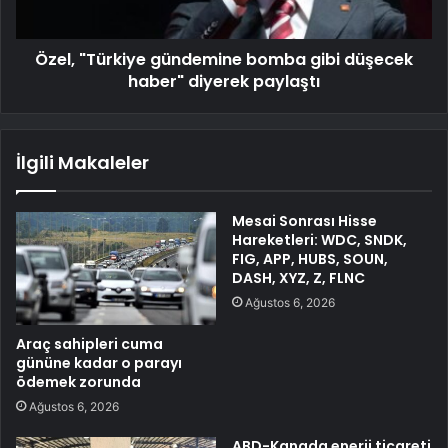
Özel, "Türkiye gündemine bomba gibi düşecek
haber" diyerek paylaştı
İlgili Makaleler
Mesai Sonrası Hisse
Hareketleri: WDC, SNDK,
FIG, APP, HUBS, SOUN,
DASH, XYZ, Z, FLNC
Ağustos 6, 2026
Araç sahipleri cuma
gününe kadar o parayı
ödemek zorunda
Ağustos 6, 2026
ABD-Kanada enerji ticareti