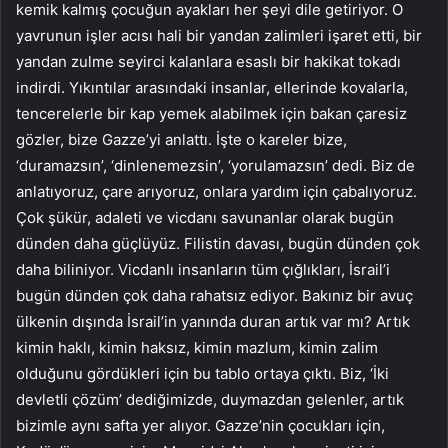
kemik kalmış çocuğun ayakları her şeyi dile getiriyor. O
yavrunun işler acısı hali bir yandan zalimleri işaret etti, bir
yandan zulme seyirci kalanlara esaslı bir hakikat tokadı
indirdi. Yıkıntılar arasındaki insanlar, ellerinde kovalarla,
tencerelerle bir kap yemek alabilmek için bakan çaresiz
gözler, bize Gazze’yi anlattı. İşte o kareler bize,
‘duramazsın’, ‘dinlenemezsin’, ‘yorulamazsın’ dedi. Biz de
anlatıyoruz, çare arıyoruz, onlara yardım için çabalıyoruz.
Çok şükür, adaleti ve vicdanı savunanlar olarak bugün
dünden daha güçlüyüz. Filistin davası, bugün dünden çok
daha biliniyor. Vicdanlı insanların tüm çığlıkları, İsrail’i
bugün dünden çok daha rahatsız ediyor. Bakınız bir avuç
ülkenin dışında İsrail’in yanında duran artık var mı? Artık
kimin haklı, kimin haksız, kimin mazlum, kimin zalim
olduğunu gördükleri için bu tablo ortaya çıktı. Biz, ‘İki
devletli çözüm’ dediğimizde, duymazdan gelenler, artık
bizimle aynı safta yer alıyor. Gazze’nin çocukları için,