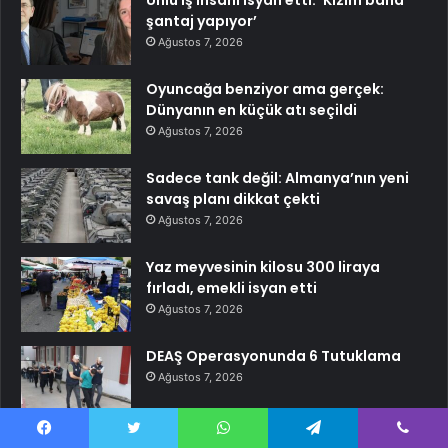
şantaj yapıyor’
Ağustos 7, 2026
Oyuncağa benziyor ama gerçek:
Dünyanın en küçük atı seçildi
Ağustos 7, 2026
Sadece tank değil: Almanya’nın yeni
savaş planı dikkat çekti
Ağustos 7, 2026
Yaz meyvesinin kilosu 300 liraya
fırladı, emekli isyan etti
Ağustos 7, 2026
DEAŞ Operasyonunda 6 Tutuklama
Ağustos 7, 2026
Araç sahipleri cuma gününe kadar o
Facebook
Twitter
WhatsApp
Telegram
Viber