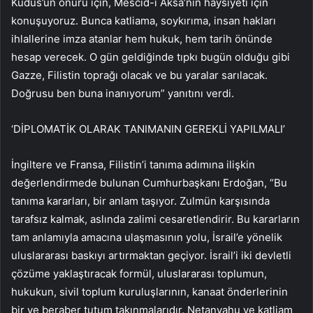
Kudüs’ün onuru için, Mescid-i Aksa’nın haysiyeti için
konuşuyoruz. Bunca katliama, soykırıma, insan hakları
ihlallerine imza atanlar hem hukuk, hem tarih önünde
hesap verecek. O gün geldiğinde tıpkı bugün olduğu gibi
Gazze, Filistin toprağı olacak ve bu yaralar sarılacak.
Doğrusu ben buna inanıyorum” yanıtını verdi.
‘DİPLOMATİK OLARAK TANIMANIN GEREKLİ YAPILMALI’
İngiltere ve Fransa, Filistin’i tanıma adımına ilişkin
değerlendirmede bulunan Cumhurbaşkanı Erdoğan, “Bu
tanıma kararları, bir anlam taşıyor. Zulmün karşısında
tarafsız kalmak, aslında zalimi cesaretlendirir. Bu kararların
tam anlamıyla amacına ulaşmasının yolu, İsrail’e yönelik
uluslararası baskıyı artırmaktan geçiyor. İsrail’i iki devletli
çözüme yaklaştıracak formül, uluslararası toplumun,
hukukun, sivil toplum kuruluşlarının, kanaat önderlerinin
bir ve beraber tutum takınmalarıdır. Netanyahu ve katliam