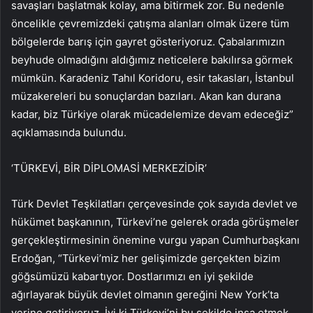
savaşları başlatmak kolay, ama bitirmek zor. Bu nedenle
öncelikle çevremizdeki çatışma alanları olmak üzere tüm
bölgelerde barış için gayret gösteriyoruz. Çabalarımızın
beyhude olmadığını aldığımız neticelere bakılırsa görmek
mümkün. Karadeniz Tahıl Koridoru, esir takasları, İstanbul
müzakereleri bu sonuçlardan bazıları. Akan kan durana
kadar, biz Türkiye olarak mücadelemize devam edeceğiz”
açıklamasında bulundu.
‘TÜRKEVİ, BİR DİPLOMASİ MERKEZİDİR’
Türk Devlet Teşkilatları çerçevesinde çok sayıda devlet ve
hükümet başkanının, Türkevi’ne gelerek orada görüşmeler
gerçekleştirmesinin önemine vurgu yapan Cumhurbaşkanı
Erdoğan, “Türkevi’miz her gelişimizde gerçekten bizim
göğsümüzü kabartıyor. Dostlarımızı en iyi şekilde
ağırlayarak büyük devlet olmanın gereğini New York’ta
yerine getiriyoruz. İyi ki Türkevi’ni bu şekilde inşa etmek