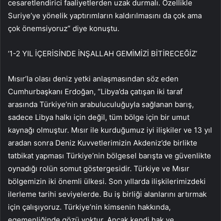
cesaretlendirici faaliyetlerden uzak durmalı. Özellikle
Suriye’ye yönelik yaptırımların kaldırılmasını da çok ama
çok önemsiyoruz” diye konuştu.
‘1-2 YIL İÇERİSİNDE İNŞALLAH GEMİMİZİ BİTİRECEĞİZ’
Mısır’la olası deniz yetki anlaşmasından söz eden
Cumhurbaşkanı Erdoğan, “Libya’da çatışan iki taraf
arasında Türkiye’nin arabuluculuğuyla sağlanan barış,
sadece Libya halkı için değil, tüm bölge için bir umut
kaynağı olmuştur. Mısır ile kurduğumuz iyi ilişkiler ve 13 yıl
aradan sonra Deniz Kuvvetlerimizin Akdeniz’de birlikte
tatbikat yapması Türkiye’nin bölgesel barışta ve güvenlikte
oynadığı rolün somut göstergesidir. Türkiye ve Mısır
bölgemizin iki önemli ülkesi. Son yıllarda ilişkilerimizdeki
ilerleme tarihi seviyelerde. Bu iş birliği alanlarını artırmak
için çalışıyoruz. Türkiye’nin kimsenin hakkında,
egemenliğinde gözü yoktur. Ancak kendi hak ve