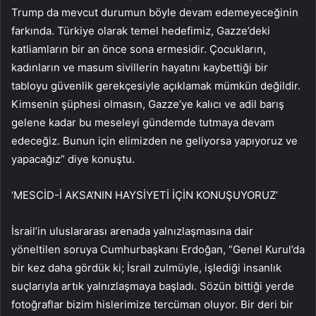
Trump da mevcut durumun böyle devam edemeyeceğinin
farkında. Türkiye olarak temel hedefimiz, Gazze’deki
katliamların bir an önce sona ermesidir. Çocukların,
kadınların ve masum sivillerin hayatını kaybettiği bir
tabloyu güvenlik gerekçesiyle açıklamak mümkün değildir.
Kimsenin şüphesi olmasın, Gazze’ye kalıcı ve adil barış
gelene kadar bu meseleyi gündemde tutmaya devam
edeceğiz. Bunun için elimizden ne geliyorsa yapıyoruz ve
yapacağız” diye konuştu.
‘MESCİD-İ AKSA’NIN HAYSİYETİ İÇİN KONUŞUYORUZ’
İsrail’in uluslararası arenada yalnızlaşmasına dair
yöneltilen soruya Cumhurbaşkanı Erdoğan, “Genel Kurul’da
bir kez daha gördük ki; İsrail zulmüyle, işlediği insanlık
suçlarıyla artık yalnızlaşmaya başladı. Sözün bittiği yerde
fotoğraflar bizim hislerimize tercüman oluyor. Bir deri bir