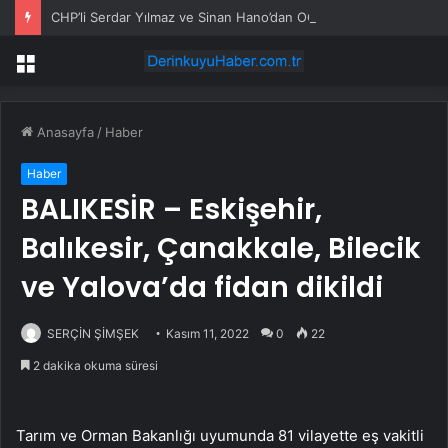
CHP’li Serdar Yılmaz ve Sinan Hano’dan OGC’ye ziyaret
Menü
Anasayfa
/
Haber
Haber
BALIKESİR – Eskişehir,
Balıkesir, Çanakkale, Bilecik
ve Yalova’da fidan dikildi
SERÇİN ŞİMŞEK
Kasım 11, 2022
0
22
2 dakika okuma süresi
Tarım ve Orman Bakanlığı uyumunda 81 vilayette eş vakitli