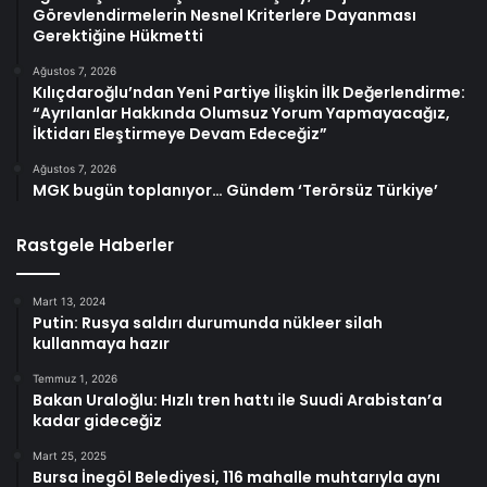
Görevlendirmelerin Nesnel Kriterlere Dayanması
Gerektiğine Hükmetti
Ağustos 7, 2026
Kılıçdaroğlu’ndan Yeni Partiye İlişkin İlk Değerlendirme:
“Ayrılanlar Hakkında Olumsuz Yorum Yapmayacağız,
İktidarı Eleştirmeye Devam Edeceğiz”
Ağustos 7, 2026
MGK bugün toplanıyor… Gündem ‘Terörsüz Türkiye’
Rastgele Haberler
Mart 13, 2024
Putin: Rusya saldırı durumunda nükleer silah
kullanmaya hazır
Temmuz 1, 2026
Bakan Uraloğlu: Hızlı tren hattı ile Suudi Arabistan’a
kadar gideceğiz
Mart 25, 2025
Bursa İnegöl Belediyesi, 116 mahalle muhtarıyla aynı