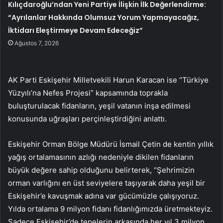
Kılıçdaroğlu’ndan Yeni Partiye İlişkin İlk Değerlendirme:
“Ayrılanlar Hakkında Olumsuz Yorum Yapmayacağız,
İktidarı Eleştirmeye Devam Edeceğiz”
Ağustos 7, 2026
AK Parti Eskişehir Milletvekili Harun Karacan ise “Türkiye
Yüzyılı’na Nefes Projesi” kapsamında toprakla
buluşturulacak fidanların, yeşil vatanın inşa edilmesi
konusunda uğraşları perçinleştirdiğini anlattı.
Eskişehir Orman Bölge Müdürü İsmail Çetin de kentin yıllık
yağış ortalamasının azlığı nedeniyle dikilen fidanların
büyük değere sahip olduğunu belirterek, “Şehrimizin
orman varlığını en üst seviyelere taşıyarak daha yeşil bir
Eskişehir’e kavuşmak adına var gücümüzle çalışıyoruz.
Yılda ortalama 9 milyon fidanı fidanlığımızda üretmekteyiz.
Sadece Eskişehir’de tepelerin arkasında her yıl 3 milyon