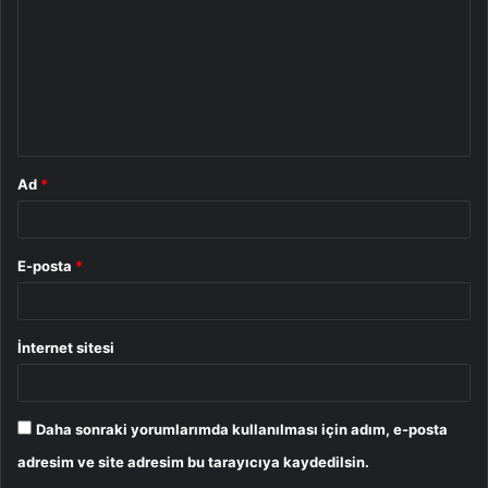
r
u
m
*
Ad
*
E-posta
*
İnternet sitesi
Daha sonraki yorumlarımda kullanılması için adım, e-posta
adresim ve site adresim bu tarayıcıya kaydedilsin.