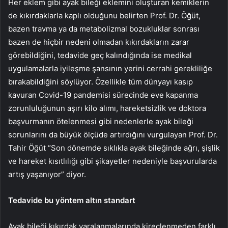
Her eklem gibi ayak bileği eklemini oluşturan kemiklerin
de kıkırdaklarla kaplı olduğunu belirten Prof. Dr. Öğüt,
bazen travma ya da metabolizmal bozukluklar sonrası
bazen de hiçbir nedeni olmadan kıkırdakların zarar
görebildiğini, tedavide geç kalındığında ise medikal
uygulamalarla iyileşme şansının yerini cerrahi gerekliliğe
bırakabildiğini söylüyor. Özellikle tüm dünyayı kasıp
kavuran Covid-19 pandemisi sürecinde eve kapanma
zorunluluğunun aşırı kilo alımı, hareketsizlik ve doktora
başvurmanın ötelenmesi gibi nedenlerle ayak bileği
sorunlarını da büyük ölçüde artırdığını vurgulayan Prof. Dr.
Tahir Öğüt “Son dönemde sıklıkla ayak bileğinde ağrı, şişlik
ve hareket kısıtlılığı gibi şikayetler nedeniyle başvurularda
artış yaşanıyor” diyor.
Tedavide bu yöntem altın standart
Ayak bileği kıkırdak yaralanmalarında kireçlenmeden farklı