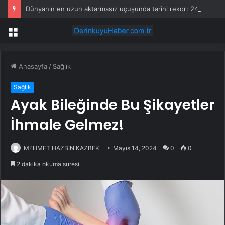
Dünyanın en uzun aktarmasız uçuşunda tarihi rekor: 24 saatten fazla havada kaldılar
Menü
Anasayfa
/
Sağlık
Sağlık
Ayak Bileğinde Bu Şikayetler
İhmale Gelmez!
MEHMET HAZBİN KAZBEK
Mayıs 14, 2024
0
0
2 dakika okuma süresi