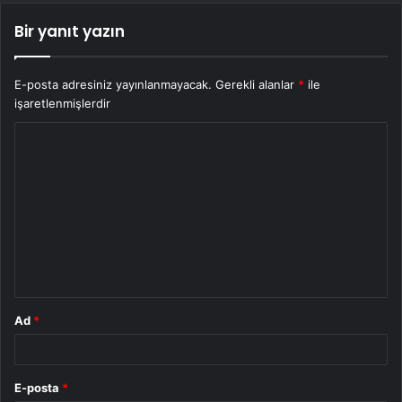
Bir yanıt yazın
E-posta adresiniz yayınlanmayacak.
Gerekli alanlar
*
ile
işaretlenmişlerdir
Y
o
r
u
m
*
Ad
*
E-posta
*