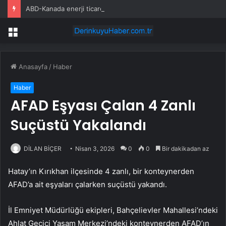
ABD-Kanada enerji ticareti değeri 2025’te artan gaz fiyatlarıyla yükseldi
Menü
Anasayfa
/
Haber
Haber
AFAD Eşyası Çalan 4 Zanlı
Suçüstü Yakalandı
DİLAN BİÇER
Nisan 3, 2026
0
0
Bir dakikadan az
Hatay’ın Kırıkhan ilçesinde 4 zanlı, bir konteynerden
AFAD’a ait eşyaları çalarken suçüstü yakandı.
İl Emniyet Müdürlüğü ekipleri, Bahçelievler Mahallesi’ndeki
Ahlat Geçici Yaşam Merkezi’ndeki konteynerden AFAD’ın