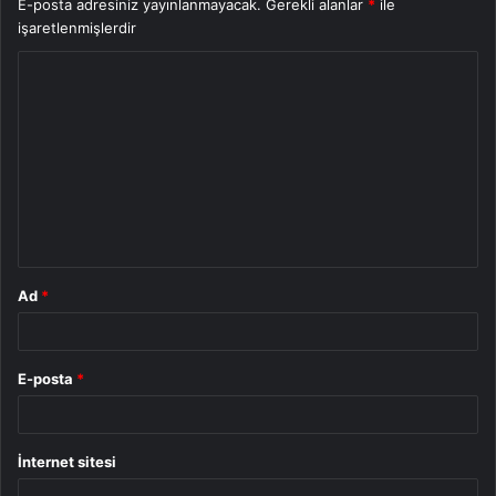
E-posta adresiniz yayınlanmayacak.
Gerekli alanlar
*
ile
işaretlenmişlerdir
Y
o
r
u
m
*
Ad
*
E-posta
*
İnternet sitesi