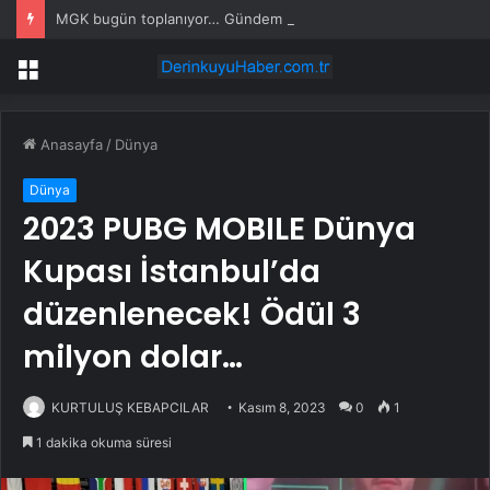
MGK bugün toplanıyor… Gündem ‘Terörsüz Türkiye’
Menü
Anasayfa
/
Dünya
Dünya
2023 PUBG MOBILE Dünya
Kupası İstanbul’da
düzenlenecek! Ödül 3
milyon dolar…
KURTULUŞ KEBAPCILAR
Kasım 8, 2023
0
1
1 dakika okuma süresi