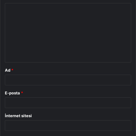
Y
o
r
u
m
*
Ad
*
E-posta
*
İnternet sitesi