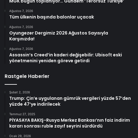
MGK bugün toplanıyor… Gündem ‘Terörsüz Türkiye’
Ağustos 7, 2026
Tüm ülkenin başında balonlar uçacak
Ağustos 7, 2026
Oyungezer Dergimiz 2026 Ağustos Sayısıyla
Karşınızda!
Ağustos 7, 2026
Assassin’s Creed’in kaderi değişebilir: Ubisoft eski
yönetmenini yeniden göreve getirdi
Rastgele Haberler
Şubat 2, 2026
Trump: Çin’e uygulanan gümrük vergileri yüzde 57’den
yüzde 47’ye indirilecek
Temmuz 27, 2025
PİYASAYA BAKIŞ-Rusya Merkez Bankası’nın faiz indirim
kararı sonrası ruble zayıf seyrini sürdürdü
Ocak 29, 2026