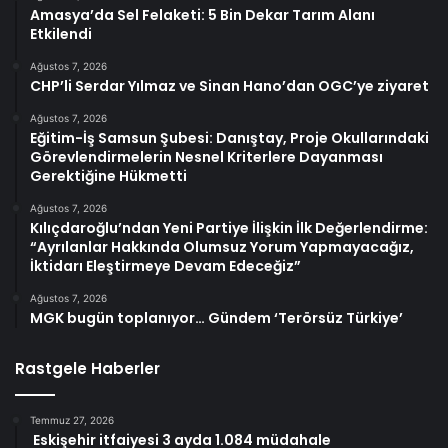
Amasya’da Sel Felaketi: 5 Bin Dekar Tarım Alanı
Etkilendi
Ağustos 7, 2026
CHP’li Serdar Yılmaz ve Sinan Hano’dan OGC’ye ziyaret
Ağustos 7, 2026
Eğitim-İş Samsun Şubesi: Danıştay, Proje Okullarındaki
Görevlendirmelerin Nesnel Kriterlere Dayanması
Gerektiğine Hükmetti
Ağustos 7, 2026
Kılıçdaroğlu’ndan Yeni Partiye İlişkin İlk Değerlendirme:
“Ayrılanlar Hakkında Olumsuz Yorum Yapmayacağız,
İktidarı Eleştirmeye Devam Edeceğiz”
Ağustos 7, 2026
MGK bugün toplanıyor… Gündem ‘Terörsüz Türkiye’
Rastgele Haberler
Temmuz 27, 2026
Eskişehir itfaiyesi 3 ayda 1.084 müdahale