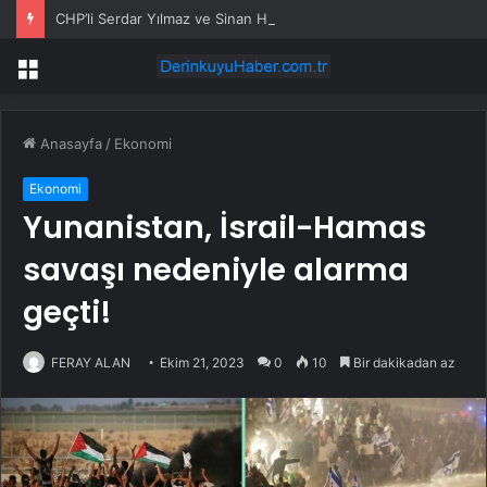
CHP’li Serdar Yılmaz ve Sinan Hano’dan OGC’ye ziyaret
Menü
Anasayfa
/
Ekonomi
Ekonomi
Yunanistan, İsrail-Hamas
savaşı nedeniyle alarma
geçti!
FERAY ALAN
Ekim 21, 2023
0
10
Bir dakikadan az