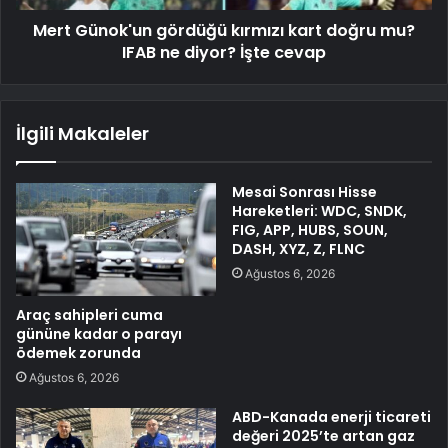
Mert Günok'un gördüğü kırmızı kart doğru mu?
IFAB ne diyor? İşte cevap
İlgili Makaleler
Mesai Sonrası Hisse
Hareketleri: WDC, SNDK,
FIG, APP, HUBS, SOUN,
DASH, XYZ, Z, FLNC
Ağustos 6, 2026
Araç sahipleri cuma
gününe kadar o parayı
ödemek zorunda
Ağustos 6, 2026
ABD-Kanada enerji ticareti
değeri 2025’te artan gaz