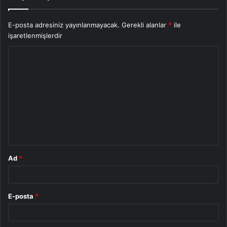
E-posta adresiniz yayınlanmayacak.
Gerekli alanlar
*
ile
işaretlenmişlerdir
Y
o
r
u
m
*
Ad
*
E-posta
*