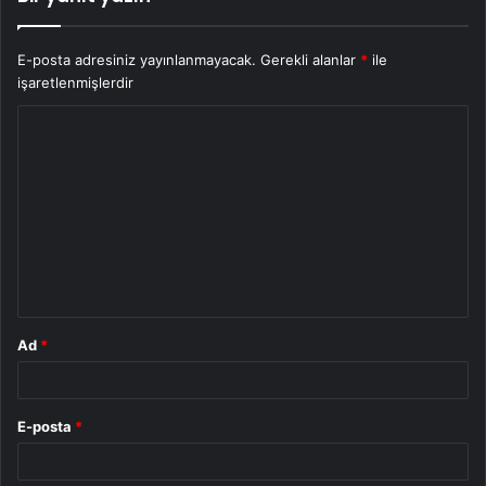
E-posta adresiniz yayınlanmayacak.
Gerekli alanlar
*
ile
işaretlenmişlerdir
Y
o
r
u
m
*
Ad
*
E-posta
*