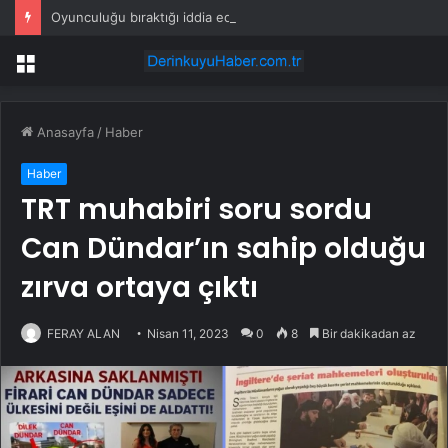
Oyunculuğu bıraktığı iddia edilmişti: Çağatay Ulusoy’un değişimi şaşırttı
Menü
Anasayfa
/
Haber
Haber
TRT muhabiri soru sordu
Can Dündar’ın sahip olduğu
zırva ortaya çıktı
FERAY ALAN
Nisan 11, 2023
0
8
Bir dakikadan az