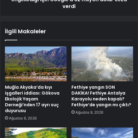
verdi
İlgili Makaleler
Muğla Akyaka’da kıyı
Fethiye yangın SON
işgalleri iddiası: Gökova
DAKİKA! Fethiye Antalya
Ekolojik Yaşam
Karayolu neden kapalı?
Derneği’nden 17 ayrı suç
Fethiye’de yangın mı çıktı?
duyurusu
Ağustos 9, 2026
Ağustos 9, 2026