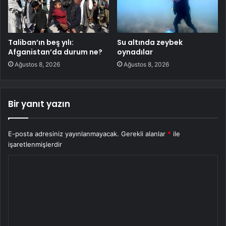
Taliban’ın beş yılı:
Su altında zeybek
Afganistan’da durum ne?
oynadılar
Ağustos 8, 2026
Ağustos 8, 2026
Bir yanıt yazın
E-posta adresiniz yayınlanmayacak.
Gerekli alanlar
*
ile
işaretlenmişlerdir
Y
o
r
u
m