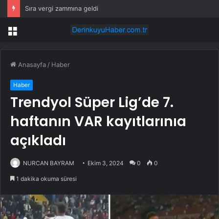
Sıra vergi zammına geldi
Menü
Anasayfa
/
Haber
Haber
Trendyol Süper Lig’de 7.
haftanın VAR kayıtlarınıa
açıkladı
NURCAN BAYRAM
Ekim 3, 2024
0
0
1 dakika okuma süresi