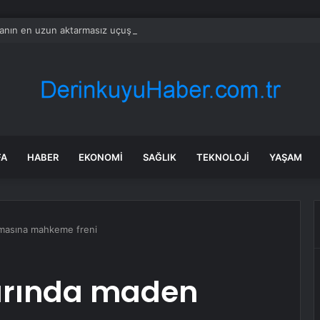
nın en uzun aktarmasız uçuşunda tarihi rekor: 24 saatten fazla havada k
FA
HABER
EKONOMI
SAĞLIK
TEKNOLOJI
YAŞAM
amasına mahkeme freni
arında maden