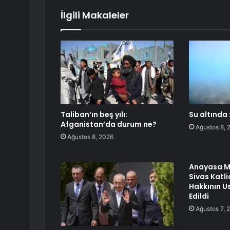
İlgili Makaleler
Taliban’ın beş yılı:
Su altında
Afganistan’da durum ne?
Ağustos 8, 
Ağustos 8, 2026
Anayasa M
Sivas Katl
Hakkının Us
Edildi
Ağustos 7, 