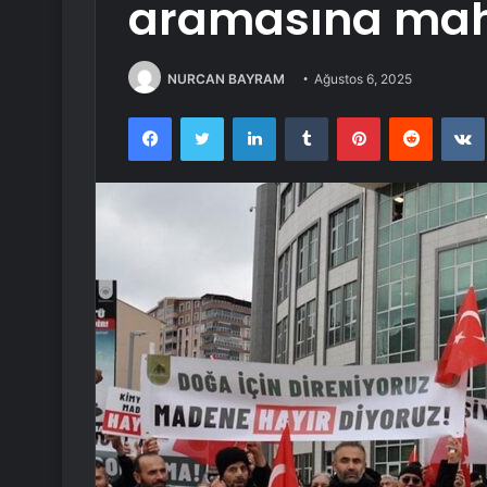
aramasına mah
NURCAN BAYRAM
Ağustos 6, 2025
Facebook
Twitter
LinkedIn
Tumblr
Pinterest
Reddit