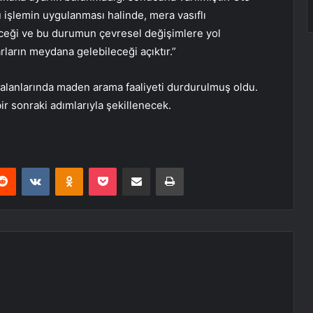
u işlemin uygulanması halinde, mera vasıflı
eceği ve bu durumun çevresel değişimlere yol
arların meydana gelebileceği açıktır.”
lanlarında maden arama faaliyeti durdurulmuş oldu.
 bir sonraki adımlarıyla şekillenecek.
erest
Reddit
VKontakte
Odnoklassniki
Pocket
E-Posta ile paylaş
Yazdır