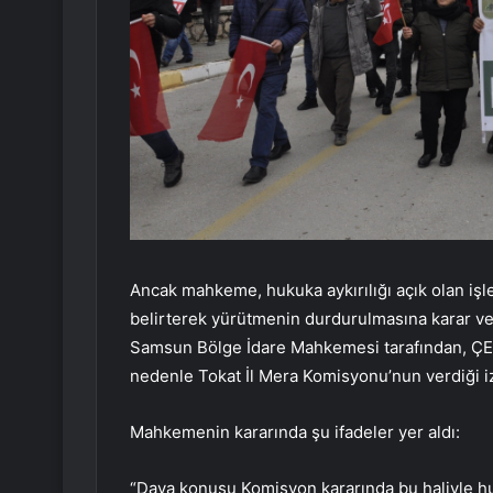
Ancak mahkeme, hukuka aykırılığı açık olan işl
belirterek yürütmenin durdurulmasına karar v
Samsun Bölge İdare Mahkemesi tarafından, ÇED sür
nedenle Tokat İl Mera Komisyonu’nun verdiği iz
Mahkemenin kararında şu ifadeler yer aldı:
“Dava konusu Komisyon kararında bu haliyle hu