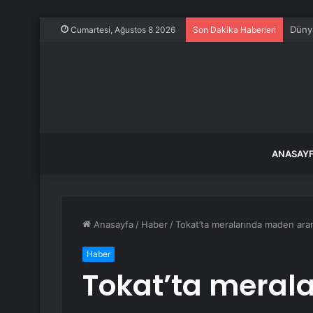
Dünya
Cumartesi, Ağustos 8 2026
Son Dakika Haberleri
ANASAY
Anasayfa
/
Haber
/
Tokat’ta meralarında maden ar
Haber
Tokat’ta meral