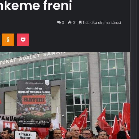
keme freni
0
0
1 dakika okuma süresi
VKontakte
Odnoklassniki
Pocket