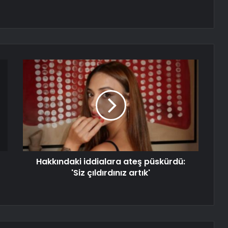
Hakkındaki iddialara ateş püskürdü:
'Siz çıldırdınız artık'