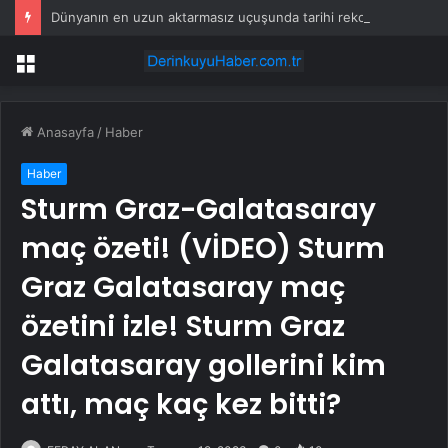
Dünyanın en uzun aktarmasız uçuşunda tarihi rekor: 24 saatten fazla havada kaldılar
Menü
Anasayfa
/
Haber
Haber
Sturm Graz-Galatasaray
maç özeti! (VİDEO) Sturm
Graz Galatasaray maç
özetini izle! Sturm Graz
Galatasaray gollerini kim
attı, maç kaç kez bitti?