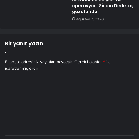
operasyon: Sinem Dedetaş
gözaltında
Ağustos 7, 2026
Bir yanıt yazın
E-posta adresiniz yayınlanmayacak.
Gerekli alanlar
*
ile
işaretlenmişlerdir
Y
o
r
u
m
*