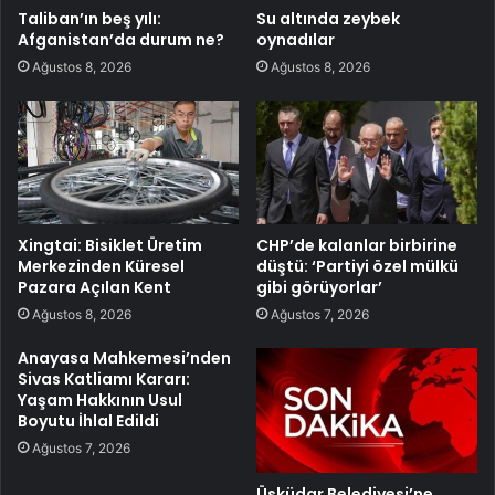
Taliban’ın beş yılı:
Su altında zeybek
Afganistan’da durum ne?
oynadılar
Ağustos 8, 2026
Ağustos 8, 2026
Xingtai: Bisiklet Üretim
CHP’de kalanlar birbirine
Merkezinden Küresel
düştü: ‘Partiyi özel mülkü
Pazara Açılan Kent
gibi görüyorlar’
Ağustos 8, 2026
Ağustos 7, 2026
Anayasa Mahkemesi’nden
Sivas Katliamı Kararı:
Yaşam Hakkının Usul
Boyutu İhlal Edildi
Ağustos 7, 2026
Üsküdar Belediyesi’ne