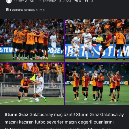
FERAY ALAN
Temmuz 19, 2023
0
10
1 dakika okuma süresi
Sturm Graz
Galatasaray maç özeti! Sturm Graz Galatasaray
maçını kaçıran futbolseverler maçın değerli puanlarını