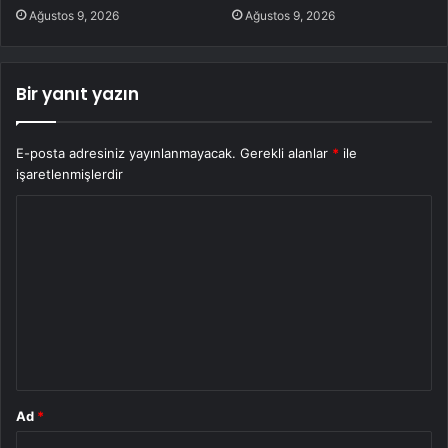
Ağustos 9, 2026
Ağustos 9, 2026
Bir yanıt yazın
E-posta adresiniz yayınlanmayacak.
Gerekli alanlar
*
ile
işaretlenmişlerdir
Y
o
r
u
m
*
Ad
*