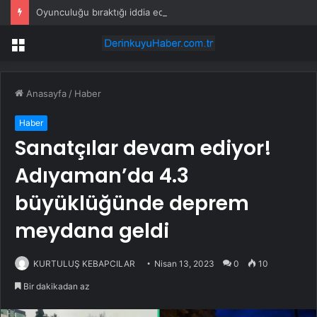
Oyunculuğu bıraktığı iddia edilmişti: Çağatay Ulusoy’un değişimi şaşırttı
Menü
Anasayfa
/
Haber
Haber
Sanatçılar devam ediyor!
Adıyaman’da 4.3
büyüklüğünde deprem
meydana geldi
KURTULUŞ KEBAPCILAR
Nisan 13, 2023
0
10
Bir dakikadan az