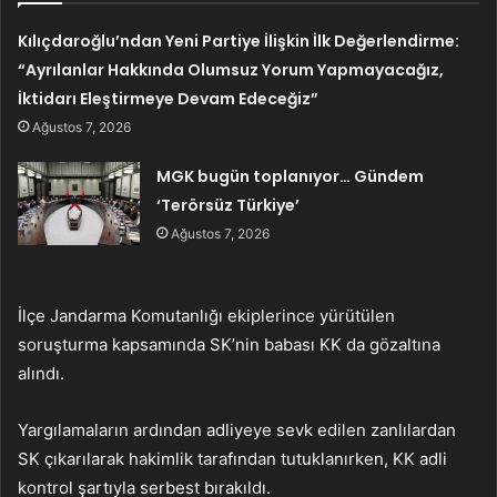
Kılıçdaroğlu’ndan Yeni Partiye İlişkin İlk Değerlendirme:
“Ayrılanlar Hakkında Olumsuz Yorum Yapmayacağız,
İktidarı Eleştirmeye Devam Edeceğiz”
Ağustos 7, 2026
MGK bugün toplanıyor… Gündem
‘Terörsüz Türkiye’
Ağustos 7, 2026
İlçe Jandarma Komutanlığı ekiplerince yürütülen
soruşturma kapsamında SK’nin babası KK da gözaltına
alındı.
Yargılamaların ardından adliyeye sevk edilen zanlılardan
SK çıkarılarak hakimlik tarafından tutuklanırken, KK adli
kontrol şartıyla serbest bırakıldı.