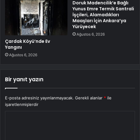
Doruk Madencilik’e Bağlı
Yunus Emre Termik Santrali
İşçileri, Alamadıkları
Maaşları İçin Ankara’ya
Yürüyecek
Ağustos 6, 2026
Çardak Köyü’nde Ev
Yangını
Ağustos 6, 2026
Bir yanıt yazın
E-posta adresiniz yayınlanmayacak.
Gerekli alanlar
*
ile
işaretlenmişlerdir
Y
o
r