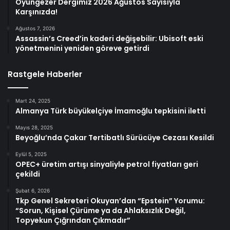
Oyungezer Dergimiz 2026 Ağustos Sayısıyla
Karşınızda!
Ağustos 7, 2026
Assassin’s Creed’in kaderi değişebilir: Ubisoft eski
yönetmenini yeniden göreve getirdi
Rastgele Haberler
Mart 24, 2025
Almanya Türk büyükelçiye İmamoğlu tepkisini iletti
Mayıs 28, 2025
Beyoğlu’nda Çakar Tertibatlı Sürücüye Cezası Kesildi
Eylül 5, 2025
OPEC+ üretim artışı sinyaliyle petrol fiyatları geri
çekildi
Şubat 6, 2026
Tkp Genel Sekreteri Okuyan’dan “Epstein” Yorumu:
“Sorun, Kişisel Çürüme ya da Ahlaksızlık Değil,
Topyekun Çığrından Çıkmadır”