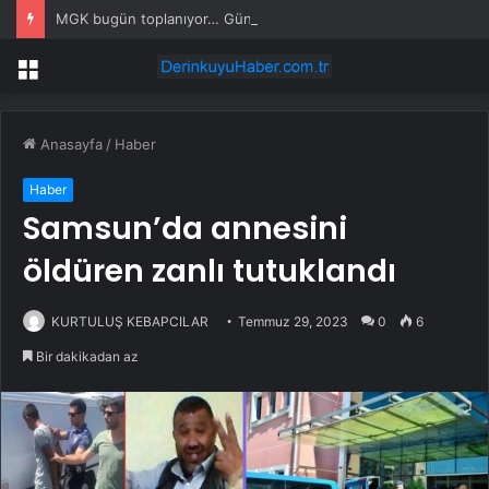
MGK bugün toplanıyor… Gündem ‘Terörsüz Türkiye’
Menü
Anasayfa
/
Haber
Haber
Samsun’da annesini
öldüren zanlı tutuklandı
KURTULUŞ KEBAPCILAR
Temmuz 29, 2023
0
6
Bir dakikadan az