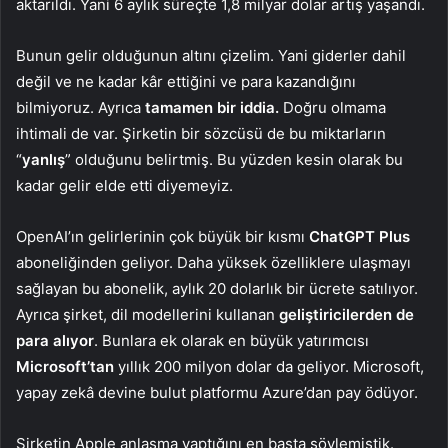
aktarıldı. Yani 6 aylık süreçte 1,8 milyar dolar artış yaşandı.
Bunun gelir olduğunun altını çizelim. Yani giderler dahil
değil ve ne kadar kâr ettiğini ve para kazandığını
bilmiyoruz. Ayrıca
tamamen bir iddia.
Doğru olmama
ihtimali de var. Şirketin bir sözcüsü de bu miktarların
“
yanlış
” olduğunu belirtmiş. Bu yüzden kesin olarak bu
kadar gelir elde etti diyemeyiz.
OpenAI’ın gelirlerinin çok büyük bir kısmı
ChatGPT Plus
aboneliğinden geliyor. Daha yüksek özelliklere ulaşmayı
sağlayan bu abonelik, aylık 20 dolarlık bir ücrete satılıyor.
Ayrıca şirket, dil modellerini kullanan
geliştiricilerden de
para alıyor
. Bunlara ek olarak en büyük yatırımcısı
Microsoft’tan
yıllık 200 milyon dolar da geliyor. Microsoft,
yapay zekâ devine bulut platformu Azure’dan pay ödüyor.
Şirketin Apple anlaşma yaptığını en başta söylemiştik.