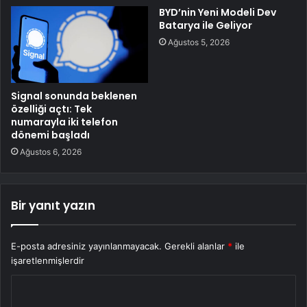
BYD’nin Yeni Modeli Dev
Batarya ile Geliyor
Ağustos 5, 2026
Signal sonunda beklenen
özelliği açtı: Tek
numarayla iki telefon
dönemi başladı
Ağustos 6, 2026
Bir yanıt yazın
E-posta adresiniz yayınlanmayacak.
Gerekli alanlar
*
ile
işaretlenmişlerdir
Y
o