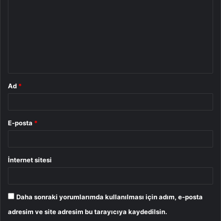
r
u
m
*
Ad
*
E-posta
*
İnternet sitesi
Daha sonraki yorumlarımda kullanılması için adım, e-posta
adresim ve site adresim bu tarayıcıya kaydedilsin.