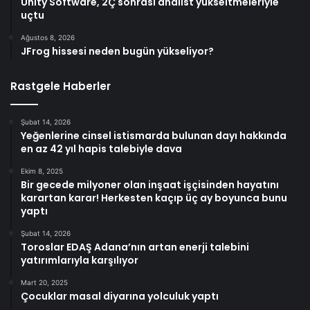
Unity Software, 2Ç sonrası analist yükseltmeleriyle
uçtu
Ağustos 8, 2026
JFrog hissesi neden bugün yükseliyor?
Rastgele Haberler
Şubat 14, 2026
Yeğenlerine cinsel istismarda bulunan dayı hakkında
en az 42 yıl hapis talebiyle dava
Ekim 8, 2025
Bir gecede milyoner olan inşaat işçisinden hayatını
karartan karar! Herkesten kaçıp üç ay boyunca bunu
yaptı
Şubat 14, 2026
Toroslar EDAŞ Adana’nın artan enerji talebini
yatırımlarıyla karşılıyor
Mart 20, 2025
Çocuklar masal diyarına yolculuk yaptı