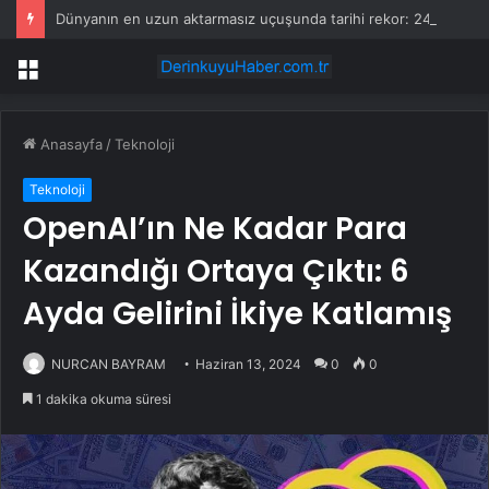
Dünyanın en uzun aktarmasız uçuşunda tarihi rekor: 24 saatten fazla havada kaldılar
Menü
Anasayfa
/
Teknoloji
Teknoloji
OpenAI’ın Ne Kadar Para
Kazandığı Ortaya Çıktı: 6
Ayda Gelirini İkiye Katlamış
NURCAN BAYRAM
Haziran 13, 2024
0
0
1 dakika okuma süresi