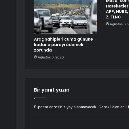
Mesai Sonr
Hareketler
APP, HUBS,
Z, FLNC
Ağustos 6, 
Araç sahipleri cuma gününe
kadar o parayı ödemek
zorunda
Ağustos 6, 2026
Bir yanıt yazın
E-posta adresiniz yayınlanmayacak.
Gerekli alanlar
*
i
Y
o