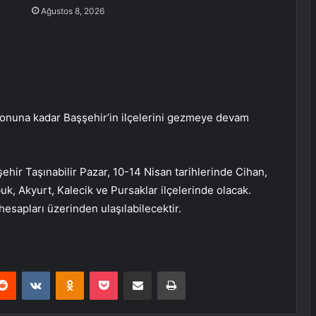
Ağustos 8, 2026
 sonuna kadar Başşehir’in ilçelerini gezmeye devam
ehir Taşınabilir Pazar, 10-14 Nisan tarihlerinde Cihan,
uk, Akyurt, Kalecik ve Pursaklar ilçelerinde olacak.
esapları üzerinden ulaşılabilecektir.
erest
Reddit
VKontakte
Odnoklassniki
Pocket
E-Posta ile paylaş
Yazdır