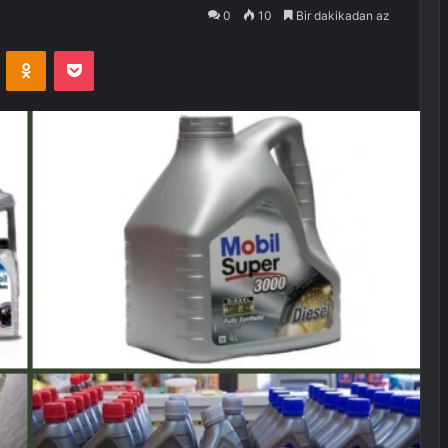
0
10
Bir dakikadan az
VKontakte
Odnoklassniki
Pocket