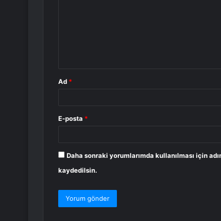
r
u
m
*
Ad
*
E-posta
*
Daha sonraki yorumlarımda kullanılması için adı
kaydedilsin.