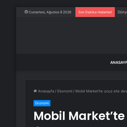
Dünya
Cumartesi, Ağustos 8 2026
Son Dakika Haberleri
ANASAY
Anasayfa
/
Ekonomi
/
Mobil Market’te ucuz ete de
Ekonomi
Mobil Market’t