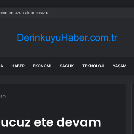
nın en uzun aktarmasız uçuşunda tarihi rekor: 24 saatten fazla havada k
FA
HABER
EKONOMI
SAĞLIK
TEKNOLOJI
YAŞAM
vam
e ucuz ete devam