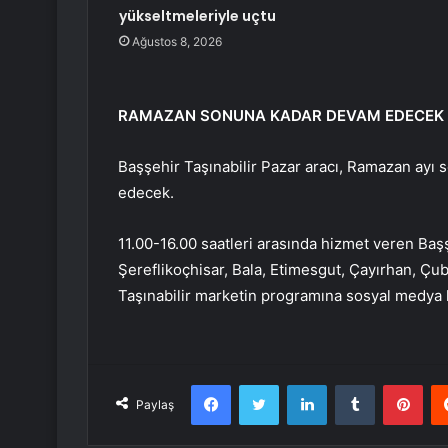
yükseltmeleriyle uçtu
Ağustos 8, 2026
RAMAZAN SONUNA KADAR DEVAM EDECEK
Başşehir Taşınabilir Pazar aracı, Ramazan ayı
edecek.
11.00-16.00 saatleri arasında hizmet veren Başş
Şereflikoçhisar, Bala, Etimesgut, Çayırhan, Çub
Taşınabilir marketin programına sosyal medya h
Facebook
Twitter
LinkedIn
Tumblr
Pint
Paylaş