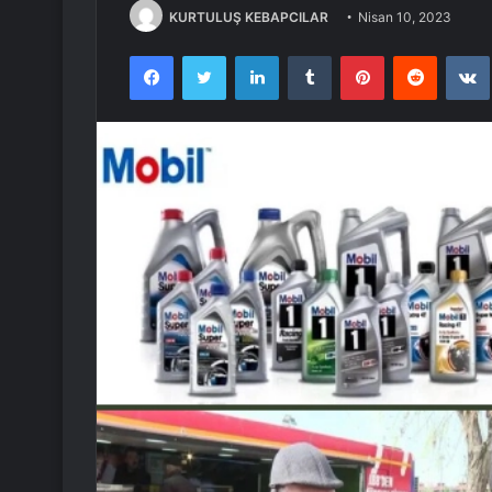
KURTULUŞ KEBAPCILAR
Nisan 10, 2023
Facebook
Twitter
LinkedIn
Tumblr
Pinterest
Reddit