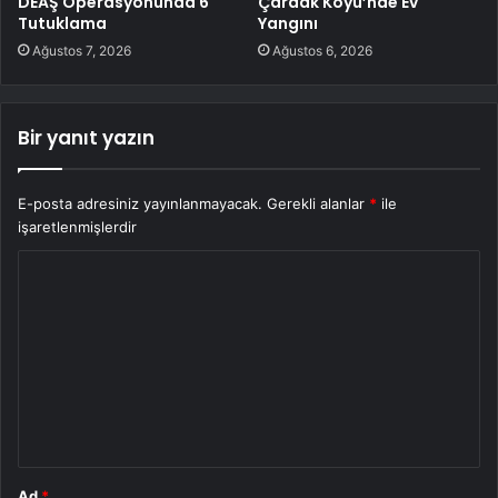
DEAŞ Operasyonunda 6
Çardak Köyü’nde Ev
Tutuklama
Yangını
Ağustos 7, 2026
Ağustos 6, 2026
Bir yanıt yazın
E-posta adresiniz yayınlanmayacak.
Gerekli alanlar
*
ile
işaretlenmişlerdir
Y
o
r
u
m
*
Ad
*