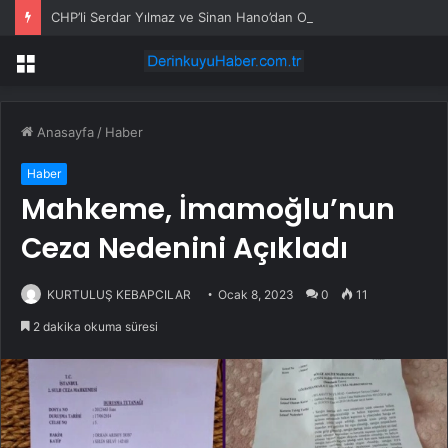
CHP’li Serdar Yılmaz ve Sinan Hano’dan OGC’ye ziyaret
Menü
Anasayfa
/
Haber
Haber
Mahkeme, İmamoğlu’nun
Ceza Nedenini Açıkladı
KURTULUŞ KEBAPCILAR
Ocak 8, 2023
0
11
2 dakika okuma süresi