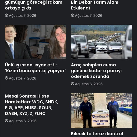
gümüşün göreceği rakam
Bin Dekar Tarım Alanı
ortaya çıktı
Etkilendi
Ağustos 7, 2026
Ağustos 7, 2026
Ünlü iş insanı isyan etti:
Araç sahipleri cuma
‘Kızım bana şantaj yapıyor’
gününe kadar o parayı
ödemek zorunda
Ağustos 7, 2026
Ağustos 6, 2026
Mesai Sonrası Hisse
Hareketleri: WDC, SNDK,
FIG, APP, HUBS, SOUN,
DASH, XYZ, Z, FLNC
Ağustos 6, 2026
Bilecik’te terazi kontrol