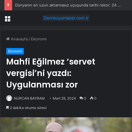
Dünyanın en uzun aktarmasız uçuşunda tarihi rekor: 24 saatten fazla havada kaldılar
Menü
Anasayfa
/
Ekonomi
Ekonomi
Mahfi Eğilmez ‘servet
vergisi’ni yazdı:
Uygulanması zor
NURCAN BAYRAM
Mart 26, 2024
0
0
2 dakika okuma süresi