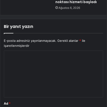
noktası hizmeti başladı
Ağustos 6, 2026
Bir yanıt yazın
E-posta adresiniz yayınlanmayacak.
Gerekli alanlar
*
ile
işaretlenmişlerdir
Y
o
r
u
m
*
Ad
*