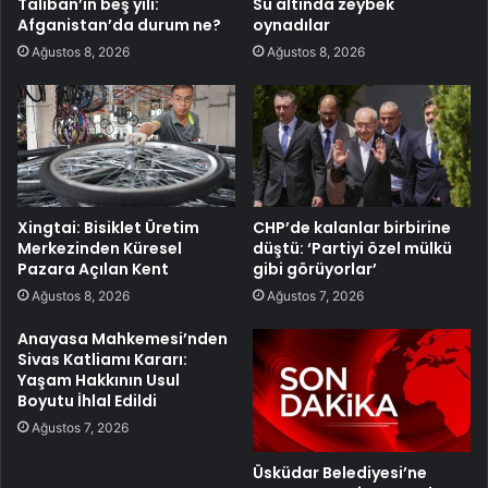
Taliban’ın beş yılı:
Su altında zeybek
Afganistan’da durum ne?
oynadılar
Ağustos 8, 2026
Ağustos 8, 2026
Xingtai: Bisiklet Üretim
CHP’de kalanlar birbirine
Merkezinden Küresel
düştü: ‘Partiyi özel mülkü
Pazara Açılan Kent
gibi görüyorlar’
Ağustos 8, 2026
Ağustos 7, 2026
Anayasa Mahkemesi’nden
Sivas Katliamı Kararı:
Yaşam Hakkının Usul
Boyutu İhlal Edildi
Ağustos 7, 2026
Üsküdar Belediyesi’ne