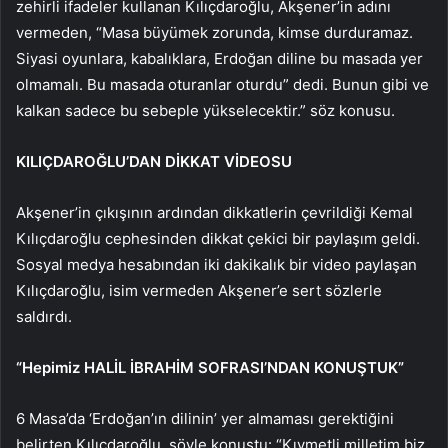
zehirli ifadeler kullanan Kılıçdaroğlu, Akşener’in adını
vermeden, “Masa büyümek zorunda, kimse durduramaz.
Siyasi oyunlara, kabalıklara, Erdoğan diline bu masada yer
olmamalı. Bu masada oturanlar oturdu” dedi. Bunun gibi ve
kalkan sadece bu sebeple yükselecektir.” söz konusu.
KILIÇDAROĞLU’DAN DİKKAT VİDEOSU
Akşener’in çıkışının ardından dikkatlerin çevrildiği Kemal
Kılıçdaroğlu cephesinden dikkat çekici bir paylaşım geldi.
Sosyal medya hesabından iki dakikalık bir video paylaşan
Kılıçdaroğlu, isim vermeden Akşener’e sert sözlerle
saldırdı.
“Hepimiz HALİL İBRAHİM SOFRASI’NDAN KONUŞTUK”
6 Masa’da ‘Erdoğan’ın dilinin’ yer almaması gerektiğini
belirten Kılıçdaroğlu, şöyle konuştu: “Kıymetli milletim biz