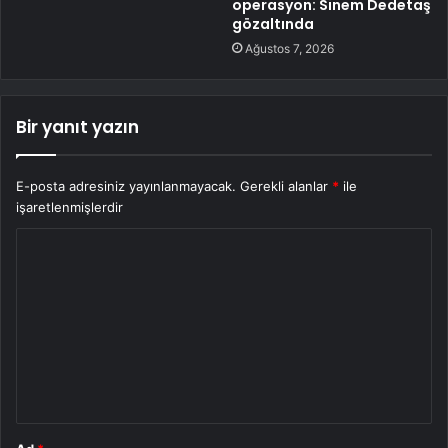
operasyon: Sinem Dedetaş
gözaltında
Ağustos 7, 2026
Bir yanıt yazın
E-posta adresiniz yayınlanmayacak.
Gerekli alanlar
*
ile
işaretlenmişlerdir
Y
o
r
u
m
*