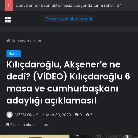
Dünyanın en uzun aktarmasız uçuşunda tarihi rekor: 24 saatten fazla havada kaldılar
Menü
Anasayfa
/
Haber
Haber
Kılıçdaroğlu, Akşener’e ne
dedi? (VİDEO) Kılıçdaroğlu 6
masa ve cumhurbaşkanı
adaylığı açıklaması!
GİZEM ONUK
Mart 30, 2023
0
5
2 dakika okuma süresi