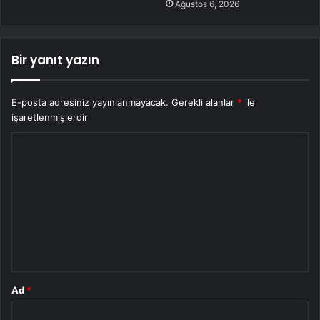
Ağustos 6, 2026
Bir yanıt yazın
E-posta adresiniz yayınlanmayacak.
Gerekli alanlar
*
ile
işaretlenmişlerdir
Y
o
r
u
m
*
Ad
*