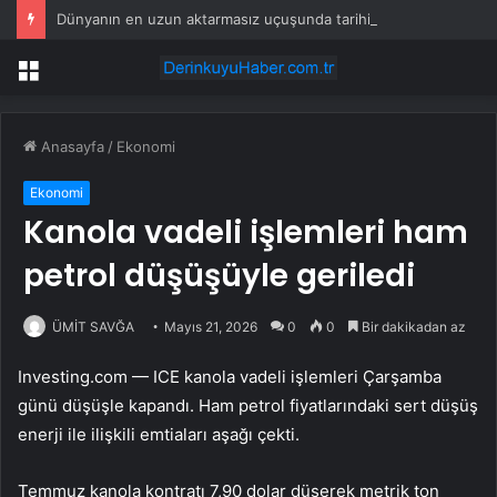
Dünyanın en uzun aktarmasız uçuşunda tarihi rekor: 24 saatten fazla havada kaldılar
Menü
Anasayfa
/
Ekonomi
Ekonomi
Kanola vadeli işlemleri ham
petrol düşüşüyle geriledi
ÜMİT SAVĞA
Mayıs 21, 2026
0
0
Bir dakikadan az
Investing.com — ICE kanola vadeli işlemleri Çarşamba
günü düşüşle kapandı. Ham petrol fiyatlarındaki sert düşüş
enerji ile ilişkili emtiaları aşağı çekti.
Temmuz kanola kontratı 7,90 dolar düşerek metrik ton