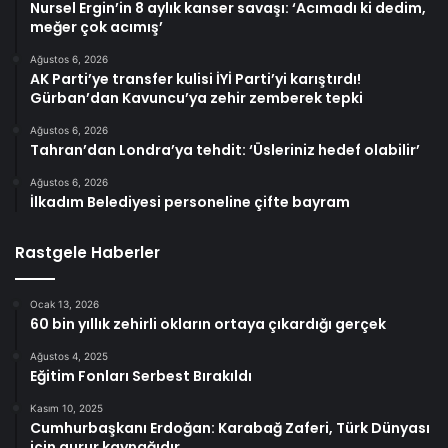
Nursel Ergin’in 8 aylık kanser savaşı: ‘Acımadı ki dedim,
meğer çok acımış’
Ağustos 6, 2026
AK Parti’ye transfer kulisi İYİ Parti’yi karıştırdı!
Gürban’dan Kavuncu’ya zehir zemberek tepki
Ağustos 6, 2026
Tahran’dan Londra’ya tehdit: ‘Üsleriniz hedef olabilir’
Ağustos 6, 2026
İlkadım Belediyesi personeline çifte bayram
Rastgele Haberler
Ocak 13, 2026
60 bin yıllık zehirli okların ortaya çıkardığı gerçek
Ağustos 4, 2025
Eğitim Fonları Serbest Bırakıldı
Kasım 10, 2025
Cumhurbaşkanı Erdoğan: Karabağ Zaferi, Türk Dünyası
için gurur kaynağıdır