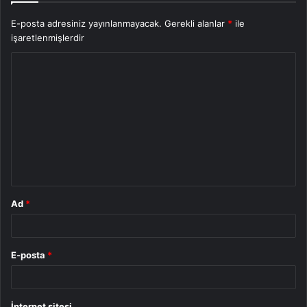
E-posta adresiniz yayınlanmayacak.
Gerekli alanlar
*
ile
işaretlenmişlerdir
Y
o
r
u
m
*
Ad
*
E-posta
*
İnternet sitesi