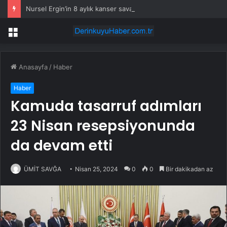
Nursel Ergin’in 8 aylık kanser savaşı: ‘Acımadı ki dedim, meğer çok acımış’
Menü
Anasayfa
/
Haber
Haber
Kamuda tasarruf adımları
23 Nisan resepsiyonunda
da devam etti
ÜMİT SAVĞA
Nisan 25, 2024
0
0
Bir dakikadan az