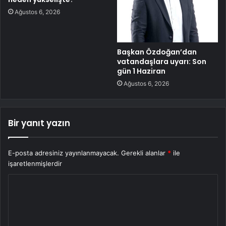
Ağustos 6, 2026
Başkan Özdoğan’dan
vatandaşlara uyarı: Son
gün 1 Haziran
Ağustos 6, 2026
Bir yanıt yazın
E-posta adresiniz yayınlanmayacak.
Gerekli alanlar
*
ile
işaretlenmişlerdir
Y
o
r