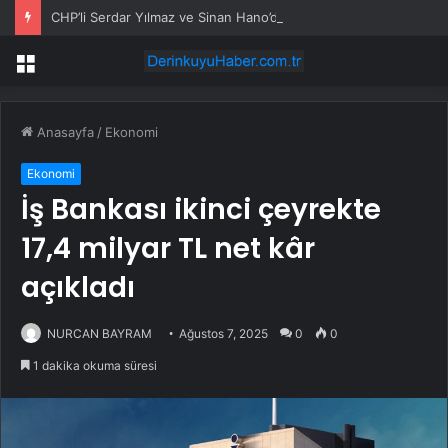
CHP’li Serdar Yılmaz ve Sinan Hano’dan OGC’ye ziyaret
Menü
Anasayfa
/
Ekonomi
Ekonomi
İş Bankası ikinci çeyrekte
17,4 milyar TL net kâr
açıkladı
NURCAN BAYRAM
Ağustos 7, 2025
0
0
1 dakika okuma süresi