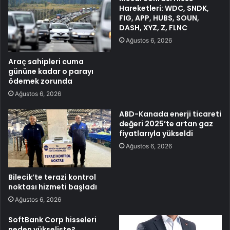
Hareketleri: WDC, SNDK,
FIG, APP, HUBS, SOUN,
DASH, XYZ, Z, FLNC
Ağustos 6, 2026
Araç sahipleri cuma
gününe kadar o parayı
ödemek zorunda
Ağustos 6, 2026
ABD-Kanada enerji ticareti
değeri 2025’te artan gaz
fiyatlarıyla yükseldi
Ağustos 6, 2026
Bilecik’te terazi kontrol
noktası hizmeti başladı
Ağustos 6, 2026
SoftBank Corp hisseleri
neden yükselişte?