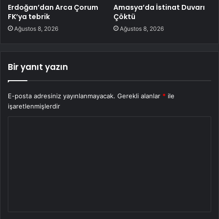
Erdoğan’dan Arca Çorum
Amasya’da İstinat Duvarı
FK’ya tebrik
Çöktü
Ağustos 8, 2026
Ağustos 8, 2026
Bir yanıt yazın
E-posta adresiniz yayınlanmayacak.
Gerekli alanlar
*
ile
işaretlenmişlerdir
Y
o
r
u
m
*