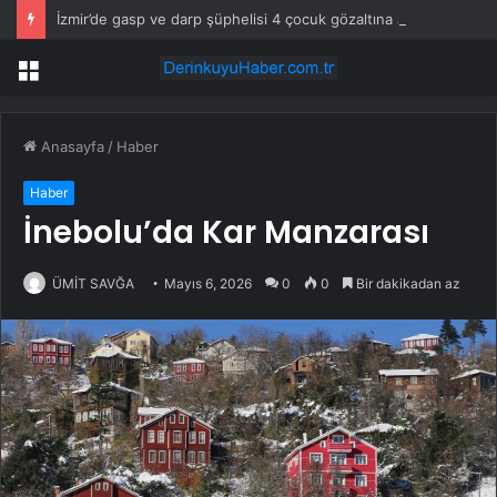
İzmir’de gasp ve darp şüphelisi 4 çocuk gözaltına alındı
Menü
Anasayfa
/
Haber
Haber
İnebolu’da Kar Manzarası
ÜMİT SAVĞA
Mayıs 6, 2026
0
0
Bir dakikadan az