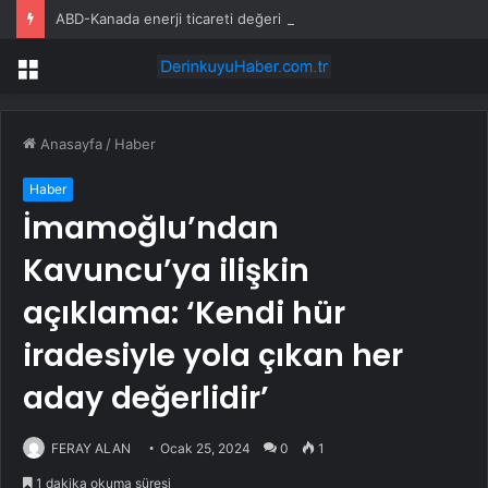
ABD-Kanada enerji ticareti değeri 2025’te artan gaz fiyatlarıyla yükseldi
Menü
Anasayfa
/
Haber
Haber
İmamoğlu’ndan
Kavuncu’ya ilişkin
açıklama: ‘Kendi hür
iradesiyle yola çıkan her
aday değerlidir’
FERAY ALAN
Ocak 25, 2024
0
1
1 dakika okuma süresi