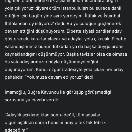
rağmen o dönemdeki ilk açıklamamda ‘İstanbul’a doğru
yola çıkıyoruz’ diyerek tüm İstanbulluları bu sürece dahil
ettiğim için bugün yine aynı yerdeyim. İttifak ve İstanbul
İttifakından oy istiyoruz’ dedi. Bu yolculuğun güçlenerek
devam ettiğini düşünüyorum. Elbette siyasi partiler aday
gösterecek, kararlar alacak ve adaylar yola çıkacak. Elbette
vatandaşlarımız bunun tutkudan ya da başka duygulardan
kaynaklandığını düşünmüyor. Başka tavizler olsa da olmasa
da vatandaşlarımızın böyle düşünmeyeceğini
düşünüyorum. Kendi özgür iradesiyle yola çıkan her aday
pahalıdır. “Yolumuza devam ediyoruz” dedi.
İmamoğlu, Buğra Kavuncu ile görüşüp görüşmediği
sorusuna şu cevabı verdi:
“Adaylık açıklandıktan sonra değil, tüm adaylar
olgunlaştıktan sonra hepsini arayıp tek tek tebrik
edeceğim.”