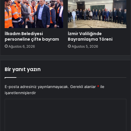
İlkadım Belediyesi
İzmir Valiliğinde
personeline çifte bayram
Bayramlaşma Töreni
Ağustos 6, 2026
Ağustos 5, 2026
Bir yanıt yazın
E-posta adresiniz yayınlanmayacak.
Gerekli alanlar
*
ile
işaretlenmişlerdir
Y
o
r
u