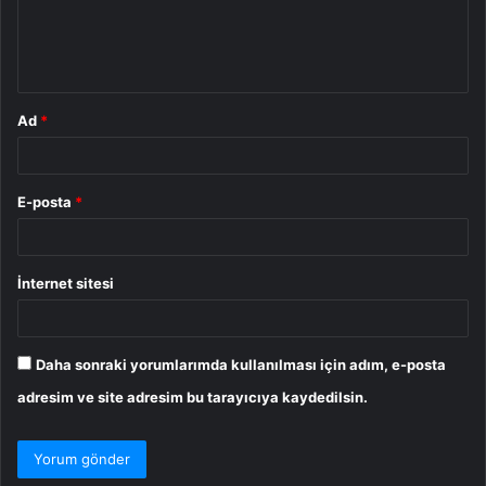
m
*
Ad
*
E-posta
*
İnternet sitesi
Daha sonraki yorumlarımda kullanılması için adım, e-posta
adresim ve site adresim bu tarayıcıya kaydedilsin.