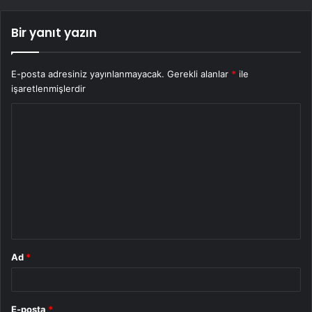
Bir yanıt yazın
E-posta adresiniz yayınlanmayacak.
Gerekli alanlar
*
ile
işaretlenmişlerdir
Y
o
r
u
m
*
Ad
*
E-posta
*