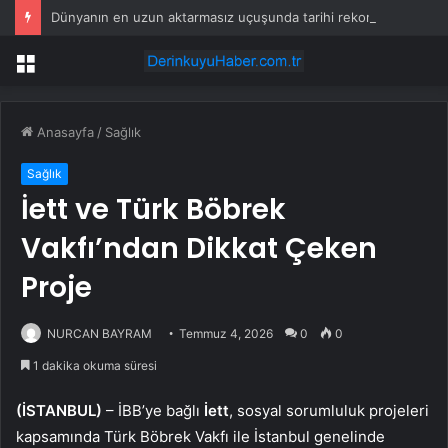
Dünyanın en uzun aktarmasız uçuşunda tarihi rekor: 24 saatten fazla havada kaldılar
Menü
Anasayfa
/
Sağlık
Sağlık
İett ve Türk Böbrek
Vakfı’ndan Dikkat Çeken
Proje
NURCAN BAYRAM
Temmuz 4, 2026
0
0
1 dakika okuma süresi
(İSTANBUL)
– İBB’ye bağlı
İett
, sosyal sorumluluk projeleri
kapsamında Türk Böbrek Vakfı ile İstanbul genelinde