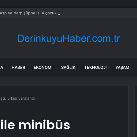
gasp ve darp şüphelisi 4 çocuk gözaltına alındı
FA
HABER
EKONOMI
SAĞLIK
TEKNOLOJI
YAŞAM
ştı: 5 kişi yaralandı
 ile minibüs