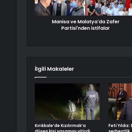
Manisa ve Malatya'da Zafer
Partisi'nden istifalar
İlgili Makaleler
Kırıkkale’de Kızılırmak’a
Feti Yıldız
düşen kişi yaşamını yitirdi
serbestlik