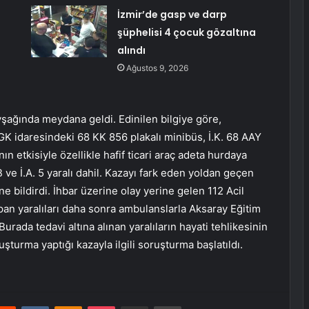
İzmir’de gasp ve darp
şüphelisi 4 çocuk gözaltına
alındı
Ağustos 9, 2026
şağında meydana geldi. Edinilen bilgiye göre,
K idaresindeki 68 KK 856 plakalı minibüs, İ.K. 68 AAY
nın etkisiyle özellikle hafif ticari araç adeta hurdaya
 ve İ.A. 5 yaralı dahil. Kazayı fark eden yoldan geçen
 bildirdi. İhbar üzerine olay yerine gelen 112 Acil
pan yaralıları daha sonra ambulanslarla Aksaray Eğitim
urada tedavi altına alınan yaralıların hayati tehlikesinin
şturma yaptığı kazayla ilgili soruşturma başlatıldı.
erest
Reddit
VKontakte
Odnoklassniki
Pocket
E-Posta ile paylaş
Yazdır