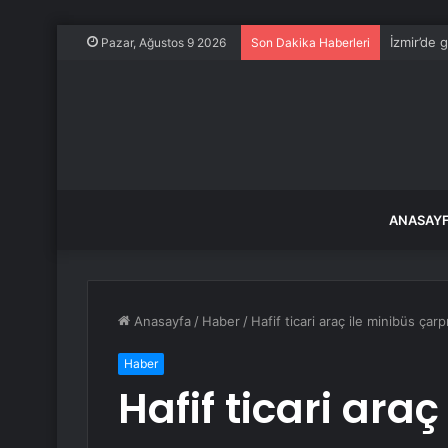
İzmir’de 
Pazar, Ağustos 9 2026
Son Dakika Haberleri
ANASAY
Anasayfa
/
Haber
/
Hafif ticari araç ile minibüs çarpı
Haber
Hafif ticari araç