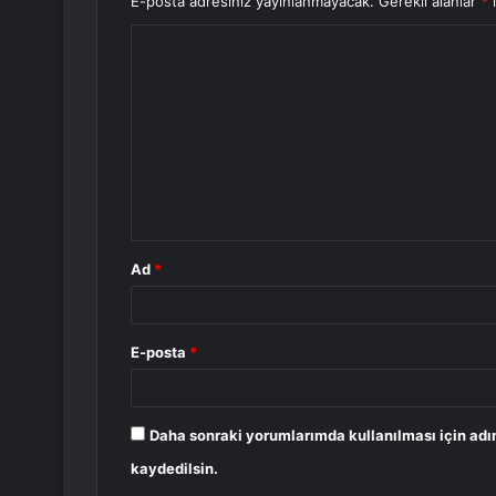
E-posta adresiniz yayınlanmayacak.
Gerekli alanlar
*
i
Y
o
r
u
m
*
Ad
*
E-posta
*
Daha sonraki yorumlarımda kullanılması için adı
kaydedilsin.