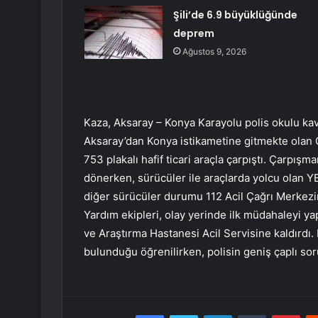
Şili’de 6.9 büyüklüğünde
deprem
Ağustos 9, 2026
Kaza, Aksaray – Konya Karayolu polis okulu kav
Aksaray’dan Konya istikametine gitmekte olan G
753 plakalı hafif ticari araçla çarpıştı. Çarpışma
dönerken, sürücüler ile araçlarda yolcu olan YB
diğer sürücüler durumu 112 Acil Çağrı Merkezine
Yardım ekipleri, olay yerinde ilk müdahaleyi ya
ve Araştırma Hastanesi Acil Servisine kaldırdı. B
bulunduğu öğrenilirken, polisin geniş çaplı soru
Facebook
Twitter
LinkedIn
Tumblr
Pint