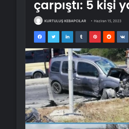
çarpıştı: 5 kişi 
KURTULUŞ KEBAPCILAR
Haziran 15, 2023
Facebook
Twitter
LinkedIn
Tumblr
Pinterest
Reddit