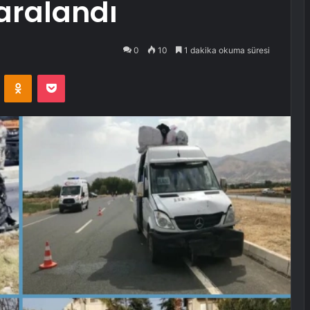
yaralandı
0
10
1 dakika okuma süresi
VKontakte
Odnoklassniki
Pocket