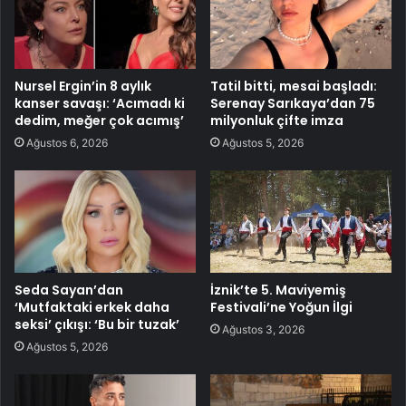
Nursel Ergin’in 8 aylık
Tatil bitti, mesai başladı:
kanser savaşı: ‘Acımadı ki
Serenay Sarıkaya’dan 75
dedim, meğer çok acımış’
milyonluk çifte imza
Ağustos 6, 2026
Ağustos 5, 2026
Seda Sayan’dan
İznik’te 5. Maviyemiş
‘Mutfaktaki erkek daha
Festivali’ne Yoğun İlgi
seksi’ çıkışı: ‘Bu bir tuzak’
Ağustos 3, 2026
Ağustos 5, 2026