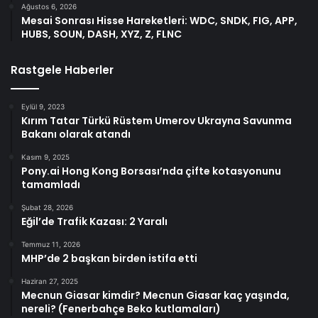
Ağustos 6, 2026
Mesai Sonrası Hisse Hareketleri: WDC, SNDK, FIG, APP,
HUBS, SOUN, DASH, XYZ, Z, FLNC
Rastgele Haberler
Eylül 9, 2023
Kırım Tatar Türkü Rüstem Umerov Ukrayna Savunma
Bakanı olarak atandı
Kasım 9, 2025
Pony.ai Hong Kong Borsası’nda çifte kotasyonunu
tamamladı
Şubat 28, 2026
Eğil’de Trafik Kazası: 2 Yaralı
Temmuz 11, 2026
MHP’de 2 başkan birden istifa etti
Haziran 27, 2025
Mecnun Giasar kimdir? Mecnun Giasar kaç yaşında,
nereli? (Fenerbahçe Beko kutlamaları)