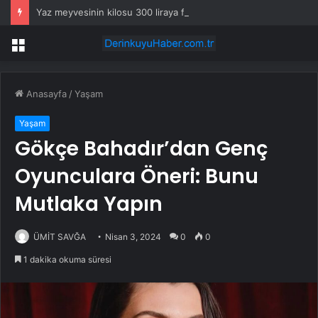
Yaz meyvesinin kilosu 300 liraya fırladı, emekli isyan etti
Menü
Anasayfa
/
Yaşam
Yaşam
Gökçe Bahadır’dan Genç
Oyunculara Öneri: Bunu
Mutlaka Yapın
ÜMİT SAVĞA
Nisan 3, 2024
0
0
1 dakika okuma süresi