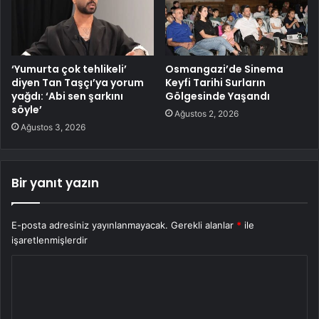
‘Yumurta çok tehlikeli’
Osmangazi’de Sinema
diyen Tan Taşçı’ya yorum
Keyfi Tarihi Surların
yağdı: ‘Abi sen şarkını
Gölgesinde Yaşandı
söyle’
Ağustos 2, 2026
Ağustos 3, 2026
Bir yanıt yazın
E-posta adresiniz yayınlanmayacak.
Gerekli alanlar
*
ile
işaretlenmişlerdir
Y
o
r