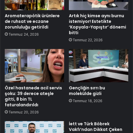
Aromaterapötik ürünlere
Artık hiç kimse aynı burnu
de ruhsat ve eczane
istemiyor! Estetikte
zorunluluğu getirildi
‘Kopyala-Yapıştır’ dönemi
bitti
Temmuz 24, 2026
Temmuz 22, 2026
Özel hastanede acil servis
Gençliğin sırrı bu
şoku: 39 derece ateşle
molekülde gizli
gitti, 8 bin TL
Temmuz 18, 2026
faturalandırıldı
Temmuz 20, 2026
İett ve Türk Böbrek
Vakfı’ndan Dikkat Çeken