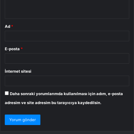
m
*
Ad
*
E-posta
*
İnternet sitesi
Daha sonraki yorumlarımda kullanılması için adım, e-posta
adresim ve site adresim bu tarayıcıya kaydedilsin.