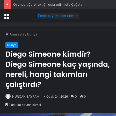
Oyunculuğu bıraktığı iddia edilmişti: Çağatay Ulusoy’un değişimi şaşırttı
Menü
Anasayfa
/
Dünya
Dünya
Diego Simeone kimdir?
Diego Simeone kaç yaşında,
nereli, hangi takımları
çalıştırdı?
NURCAN BAYRAM
Ocak 24, 2026
0
0
2 dakika okuma süresi