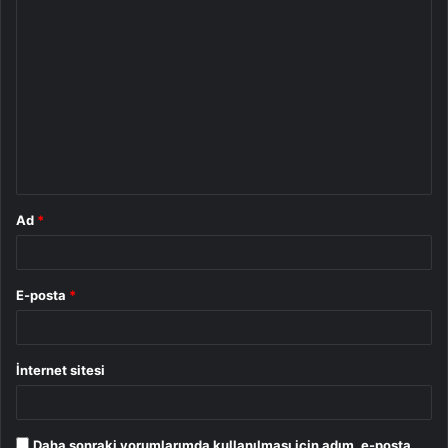
Y
o
r
u
m
*
Ad
*
E-posta
*
İnternet sitesi
Daha sonraki yorumlarımda kullanılması için adım, e-posta