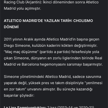
Racing Club (Arjantin): İkinci döneminden sonra Atletico
Madrid yolu açılmıştır.
ATLETICO MADRID’DE YAZILAN TARİH: CHOLISMO
DÖNEMİ
2011 yılının Aralık ayında Atletico Madrid’in başına geçen
Diego Simeone, kulübün kaderini kökten değiştirmiştir.
“Maç maç düşünme” (partido a partido) felsefesiyle yola
çıkan Simeone, dünyanın en zorlu liglerinden birinde Real
Madrid ve Barcelona hegemonyasını sarsmayı başarmıştır.
Simeone yönetimindeki Atletico Madrid, sadece savunma
yaparak değil, yüksek pres ve takım disipliniyle “yenilmesi
en zor takım” unvanını almıştır. Bu süreçte kazandığı
başarılar şöyledir:
La Liga Şampiyonlukları:
2 kez (2013-14 ve 2020-21).