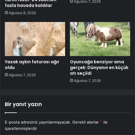
Ağustos 7, 2026
fazla havada kaldılar
Ağustos 8, 2026
Yasak aşkın faturası ağır
Oyuncağa benziyor ama
oldu
gerçek: Dünyanın en küçük
atı seçildi
Ağustos 7, 2026
Ağustos 7, 2026
Bir yanıt yazın
E-posta adresiniz yayınlanmayacak.
Gerekli alanlar
*
ile
işaretlenmişlerdir