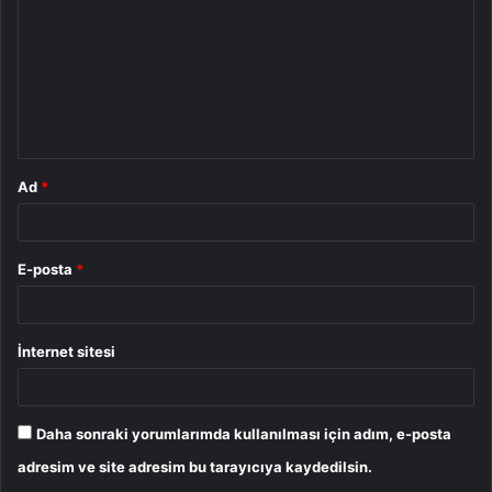
r
u
m
*
Ad
*
E-posta
*
İnternet sitesi
Daha sonraki yorumlarımda kullanılması için adım, e-posta
adresim ve site adresim bu tarayıcıya kaydedilsin.