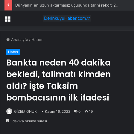
Dünyanın en uzun aktarmasız uçuşunda tarihi rekor: 24 saatten fazla havada kaldılar
Menü
Anasayfa
/
Haber
Haber
Bankta neden 40 dakika
bekledi, talimatı kimden
aldı? İşte Taksim
bombacısının ilk ifadesi
GİZEM ONUK
Kasım 16, 2022
0
19
1 dakika okuma süresi