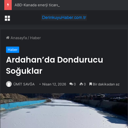
ABD-Kanada enerji ticareti değeri 2025’te artan gaz fiyatlarıyla yükseldi
Menü
Anasayfa
/
Haber
Haber
Ardahan’da Dondurucu
Soğuklar
ÜMİT SAVĞA
Nisan 12, 2026
0
0
Bir dakikadan az