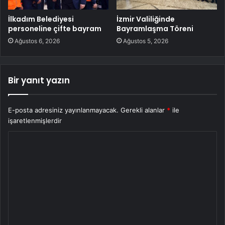
İlkadım Belediyesi
İzmir Valiliğinde
personeline çifte bayram
Bayramlaşma Töreni
Ağustos 6, 2026
Ağustos 5, 2026
Bir yanıt yazın
E-posta adresiniz yayınlanmayacak.
Gerekli alanlar
*
ile
işaretlenmişlerdir
Y
o
r
u
m
*