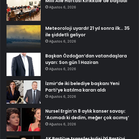
Milli Aile Haftası Kırıkkale’de başladı
Ağustos 6, 2026
Meteoroloji uyardı! 21 yıl sonra ilk… 35
ile şiddetli geliyor
Ağustos 6, 2026
Başkan Özdoğan’dan vatandaşlara
uyarı: Son gün 1 Haziran
Ağustos 6, 2026
İzmir’de iki belediye başkanı Yeni
Parti’ye katılma kararı aldı
Ağustos 6, 2026
Nursel Ergin’in 8 aylık kanser savaşı:
‘Acımadı ki dedim, meğer çok acımış’
Ağustos 6, 2026
AK Parti’ye transfer kulisi İYİ Parti’yi