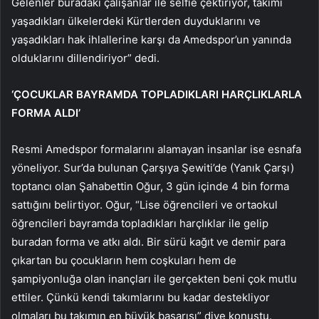
Gelenler buradaki çalışanlar ile selfie çektiriyor, takımı
yaşadıkları ülkelerdeki Kürtlerden duyduklarını ve
yaşadıkları hak ihlallerine karşı da Amedspor’un yanında
olduklarını dillendiriyor” dedi.
‘ÇOCUKLAR BAYRAMDA TOPLADIKLARI HARÇLIKLARLA
FORMA ALDI’
Resmi Amedspor formalarını alamayan insanlar ise esnafa
yöneliyor. Sur’da bulunan Çarşıya Şewiti’de (Yanık Çarşı)
toptancı olan Şahabettin Oğur, 3 gün içinde 4 bin forma
sattığını belirtiyor. Oğur, “Lise öğrencileri ve ortaokul
öğrencileri bayramda topladıkları harçlıklar ile gelip
buradan forma ve atkı aldı. Bir sürü kağıt ve demir para
çıkartan bu çocukların hem coşkuları hem de
şampiyonluğa olan inançları ile gerçekten beni çok mutlu
ettiler. Çünkü kendi takımlarını bu kadar destekliyor
olmaları bu takımın en büyük başarısı” diye konuştu.