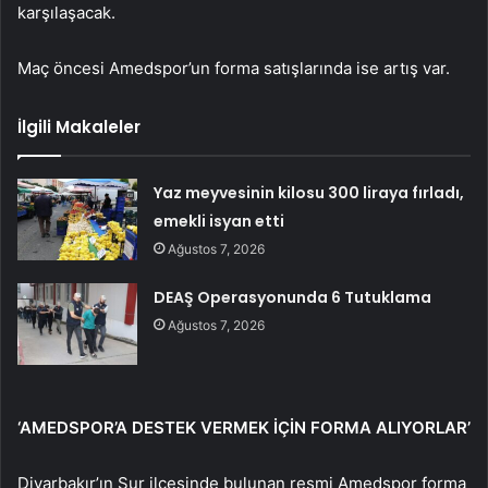
karşılaşacak.
Maç öncesi Amedspor’un forma satışlarında ise artış var.
İlgili Makaleler
Yaz meyvesinin kilosu 300 liraya fırladı,
emekli isyan etti
Ağustos 7, 2026
DEAŞ Operasyonunda 6 Tutuklama
Ağustos 7, 2026
‘AMEDSPOR’A DESTEK VERMEK İÇİN FORMA ALIYORLAR’
Diyarbakır’ın Sur ilçesinde bulunan resmi Amedspor forma