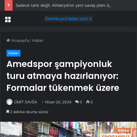
Sadece tank değil: Almanya’nın yeni savaş planı dikkat çekti
Menü
Anasayfa
/
Haber
Haber
Amedspor şampiyonluk
turu atmaya hazırlanıyor:
Formalar tükenmek üzere
ÜMİT SAVĞA
Nisan 20, 2024
0
0
2 dakika okuma süresi