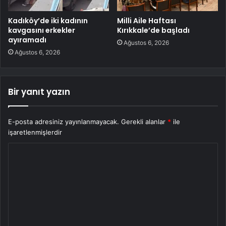
Kadıköy’de iki kadının
Milli Aile Haftası
kavgasını erkekler
Kırıkkale’de başladı
ayıramadı
Ağustos 6, 2026
Ağustos 6, 2026
Bir yanıt yazın
E-posta adresiniz yayınlanmayacak.
Gerekli alanlar
*
ile
işaretlenmişlerdir
Y
o
r
u
m
*