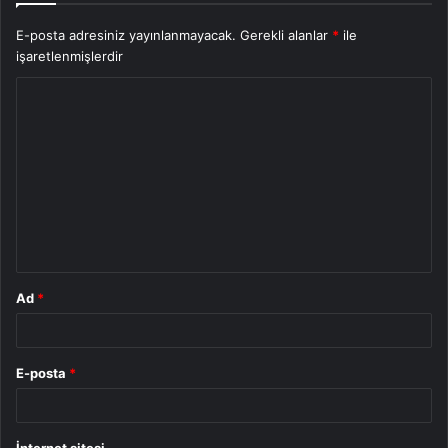
E-posta adresiniz yayınlanmayacak.
Gerekli alanlar
*
ile
işaretlenmişlerdir
Y
o
r
u
m
*
Ad
*
E-posta
*
İnternet sitesi