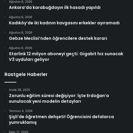
Ağustos 6, 2026
Ankara’da karabuğdayın ilk hasadı yapıldı
Ağustos 6, 2026
Kadıköy’de iki kadının kavgasını erkekler ayıramadı
Ağustos 6, 2026
Gebze Meclisi’nden öğrencilere destek kararı
Ağustos 6, 2026
Starlink 12 milyon aboneyi geçti: Gigabit hız sunacak
V3 uyduları geliyor
Rastgele Haberler
Aralık 28, 2025
Zorunlu eğitim süresi değişiyor: İşte Erdoğan’a
sunulacak yeni modelin detayları
Temmuz 4, 2026
Şişli’de öğretmen dehşeti! Öğrencisini defalarca
yumruklamış
Ekim 17, 2025