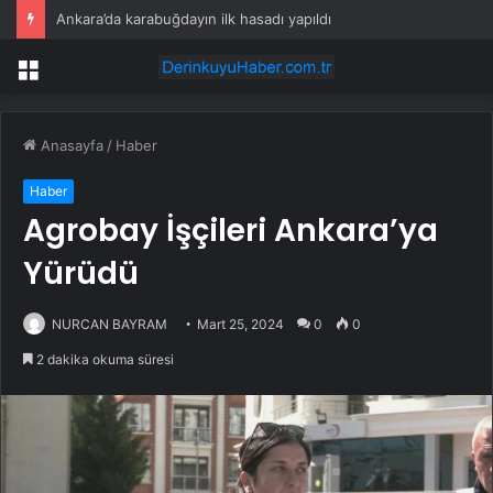
Ankara’da karabuğdayın ilk hasadı yapıldı
Menü
Anasayfa
/
Haber
Haber
Agrobay İşçileri Ankara’ya
Yürüdü
NURCAN BAYRAM
Mart 25, 2024
0
0
2 dakika okuma süresi