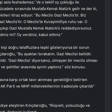
kişi asla feshedemez.’ Ve o teklif oy çokluğu ile
 Mücadele sırasında Mustafa Kemal Atatürk gelir ve der ki,
illeri itiraz ediyor: “Bu Meclis Gazi Meclis’tir. Biz
i Meclis’tir. O Meclis’te Kuvayimilliye ruhu var. O
e çıkıp Gazi Mustafa Kemal Atatürk’ü reddediyorsunuz.
iniz mi? Oy verdiniz, kabul ettiniz.”
r kişi doğru telaffuzlara tepki gösteriyorsa bir sorun
daroğlu, “Bu ayakları bırakalım. Gazi Meclisi bellidir.
idir. ‘Gazi Meclisi’ diyorsanız, olmayan bir meclis olması
r ve şehitler arasında ayrım yaptınız.” söz konusu.
ına karşı ortak tavır alınması gerektiğini belirten
 AK Parti ve MHP milletvekillerinin iradesiyle çıkarıldı”
” diye eleştiren Kılıçdaroğlu, “Rüşveti, yolsuzluğu ve
edi. ifadesini kullandı.