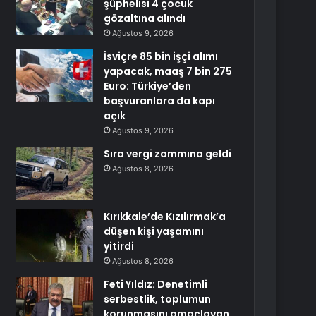
şüphelisi 4 çocuk
gözaltına alındı
Ağustos 9, 2026
İsviçre 85 bin işçi alımı
yapacak, maaş 7 bin 275
Euro: Türkiye’den
başvuranlara da kapı
açık
Ağustos 9, 2026
Sıra vergi zammına geldi
Ağustos 8, 2026
Kırıkkale’de Kızılırmak’a
düşen kişi yaşamını
yitirdi
Ağustos 8, 2026
Feti Yıldız: Denetimli
serbestlik, toplumun
korunmasını amaçlayan