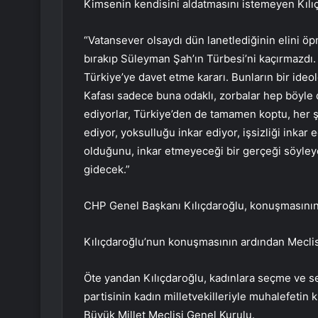
Kimsenin kendisini aldatmasını istemeyen Kılıç
“Vatansever olsaydı dün lanetlediğinin elini ö
bırakıp Süleyman Şah’ın Türbesi’ni kaçırmazdı
Türkiye’ye davet etme kararı. Bunların bir ideolo
Kafası sadece buna odaklı, zorbalar hep böyle da
ediyorlar, Türkiye’den de tamamen koptu, her şe
ediyor, yoksulluğu inkar ediyor, işsizliği inkar 
olduğunu, inkar etmeyeceği bir gerçeği söyleye
gidecek.”
CHP Genel Başkanı Kılıçdaroğlu, konuşmasının so
Kılıçdaroğlu’nun konuşmasının ardından Meclis
Öte yandan Kılıçdaroğlu, kadınlara seçme ve se
partisinin kadın milletvekilleriyle muhalefetin 
Büyük Millet Meclisi Genel Kurulu.