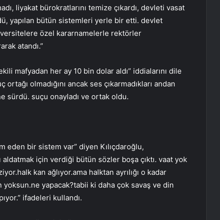
ı, liyakat bürokratlarını temize çıkardı, devleti vasat
dü, yapılan bütün sistemleri yerle bir etti. devlet
iversitelere özel kararnamelerle rektörler
arak atandı.”
ekili mafyadan her ay 10 bin dolar aldı” iddialarını dile
suç ortağı olmadığını ancak ses çıkarmadıkları andan
ne sürdü. suçu onayladı ve ortak oldu.
lim eden bir sistem var” diyen Kılıçdaroğlu,
ldatmak için verdiği bütün sözler boşa çıktı. vaat yok
yor.halk kan ağlıyor.ama halktan ayrılığı o kadar
en yoksun.ne yapacak?tabii ki daha çok savaş ve din
yor.” ifadeleri kullandı.