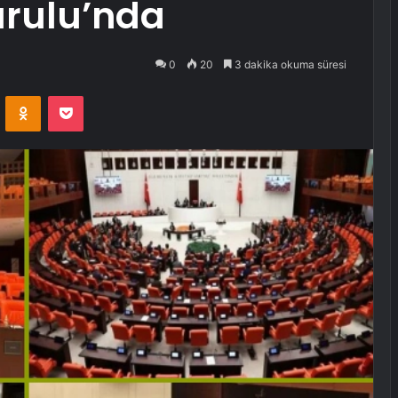
urulu’nda
0
20
3 dakika okuma süresi
VKontakte
Odnoklassniki
Pocket