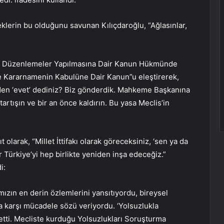
çeklerin bu olduğunu savunan Kılıçdaroğlu, “Ağlasınlar,
zı Düzenlemeler Yapılmasına Dair Kanun Hükmünde
Kararnamenin Kabulüne Dair Kanun”u eleştirerek,
den ‘evet’ dediniz? Biz gönderdik. Mahkeme Başkanına
artışın ve bir an önce kaldırın. Bu yasa Meclis’in
 olarak, “Millet İttifakı olarak göreceksiniz, ‘sen ya da
Türkiye’yi hep birlikte yeniden inşa edeceğiz.”
i:
ımızın en derin özlemlerini yansıtıyordu, bireysel
a karşı mücadele sözü veriyordu. ‘Yolsuzlukla
 etti. Mecliste kurduğu Yolsuzlukları Soruşturma