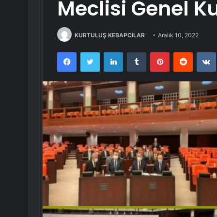
Meclisi Genel K
KURTULUŞ KEBAPCILAR
Aralık 10, 2022
Facebook
Twitter
LinkedIn
Tumblr
Pinterest
Reddit