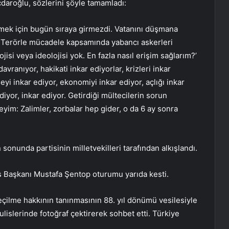
daroğlu, sözlerini şöyle tamamladı:
pmek için bugün sıraya girmezdi. Vatanını düşmana
. Terörle mücadele kapsamında yabancı askerleri
jisi veya ideolojisi yok. En fazla nasıl erişim sağlarım?’
vranıyor, hakikati inkar ediyorlar, krizleri inkar
yi inkar ediyor, ekonomiyi inkar ediyor, açlığı inkar
ediyor, inkar ediyor. Getirdiği mültecilerin sorun
yim: Zalimler, zorbalar hep gider, o da 6 ay sonra
nunda partisinin milletvekilleri tarafından alkışlandı.
 Başkanı Mustafa Şentop oturumu yarıda kesti.
çilme hakkının tanınmasının 88. yıl dönümü vesilesiyle
kulislerinde fotoğraf çektirerek sohbet etti. Türkiye