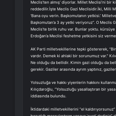
Meclis’ten almış’ diyorlar. Millet Meclisi’ni bir 
reddedilir.İşte Meclis Gazi Meclisidir.İki, Milli
‘Bana oyu verin. Başkomutanın yetkisi.’ Milletvek
Başkomutan’a 3 ay yetki veriyoruz”. O Meclis Gaz
Meclis’te birlik ruhu var. Bunlar yoktu. kürsüy
Erdoğan’a Meclisi feshetme yetkisini siz vermed
AK Parti milletvekillerine tepki göstererek, “Bi
vardır. Demek ki ahlaki bir sorunumuz var.” Kılıç
Ne olduğu da bellidir. Kimin gazi olduğu da bell
gerekir. Gaziler arasında ayrım yaptınız, gazile
Yolsuzluğa ve hakkı yiyenlerin hakkını kullanmas
Kılıçdaroğlu, “Yolsuzluğu yasallaştıran bir yasa
iddiasında bulundu.
İktidardaki milletvekillerini “el kaldırıyorsunuz
hırsızlığı meşrulaştıran yasaya ‘evet’ dediniz” d