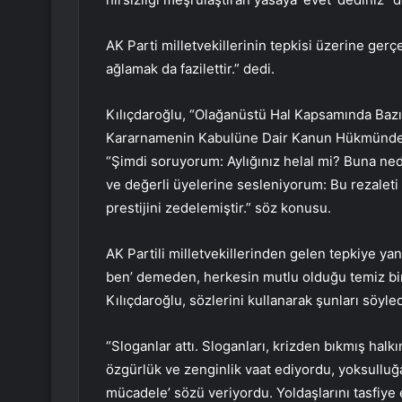
AK Parti milletvekillerinin tepkisi üzerine ger
ağlamak da fazilettir.” dedi.
Kılıçdaroğlu, “Olağanüstü Hal Kapsamında Ba
Kararnamenin Kabulüne Dair Kanun Hükmünde 
“Şimdi soruyorum: Aylığınız helal mi? Buna ne
ve değerli üyelerine sesleniyorum: Bu rezaleti t
prestijini zedelemiştir.” söz konusu.
AK Partili milletvekillerinden gelen tepkiye yanıt
ben’ demeden, herkesin mutlu olduğu temiz bir 
Kılıçdaroğlu, sözlerini kullanarak şunları söyled
“Sloganlar attı. Sloganları, krizden bıkmış halk
özgürlük ve zenginlik vaat ediyordu, yoksulluğ
mücadele’ sözü veriyordu. Yoldaşlarını tasfiye