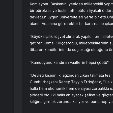
Komisyonu Başkanını yeniden milletvekili yapmad
bir bürokrasiye teslim etti, bütün liyakati öldür
devlet.En uygun üniversiteleri yerle bir etti.Ün
atandı.Adamına göre rektör bir kararname çıkar
“Büyükelçilik rüşvet alınarak yapıldı; bir milletv
getiren Kemal Kılıçdaroğlu, milletvekillerinin 
itibaren kendilerinin de suç ortağı olduğunu ö
“Kamuoyunu kandıran vaatlerin hepsi çöptü”
“Devleti kişinin iki ağzından çıkan talimata tes
Cumhurbaşkanı Recep Tayyip Erdoğan’a, “Halkı a
halkı hem ekonomik hem de siyasi zorbalıkla ezi
şiddetli oldu ki halkı anlayacak şefkat ve güçt
kılığına girmek zorunda kalıyor ve bunu hep yapı