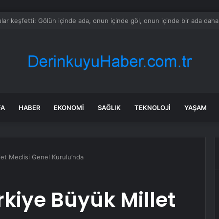
culuğu bıraktığı iddia edilmişti: Çağatay Ulusoy’un değişimi şaşırttı
FA
HABER
EKONOMI
SAĞLIK
TEKNOLOJI
YAŞAM
et Meclisi Genel Kurulu’nda
rkiye Büyük Millet